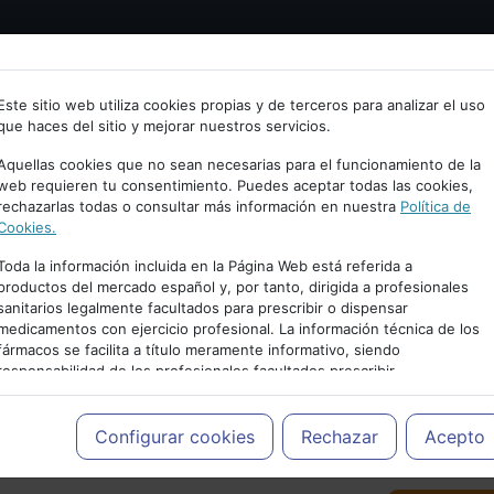
Bienvenid@ a psiquiatria.com
tría
Psicología
Neurociencia
Bienestar
Congreso
Este sitio web utiliza cookies propias y de terceros para analizar el uso
que haces del sitio y mejorar nuestros servicios.
scribe tu Email
Aquellas cookies que no sean necesarias para el funcionamiento de la
web requieren tu consentimiento. Puedes aceptar todas las cookies,
rechazarlas todas o consultar más información en nuestra
Política de
ccede o regístrate con tu email.
Cookies.
Toda la información incluida en la Página Web está referida a
productos del mercado español y, por tanto, dirigida a profesionales
sanitarios legalmente facultados para prescribir o dispensar
Cancelar
medicamentos con ejercicio profesional. La información técnica de los
PUBLICIDAD
fármacos se facilita a título meramente informativo, siendo
responsabilidad de los profesionales facultados prescribir
medicamentos y decidir, en cada caso concreto, el tratamiento más
adecuado a las necesidades del paciente.
Configurar cookies
Rechazar
Acepto