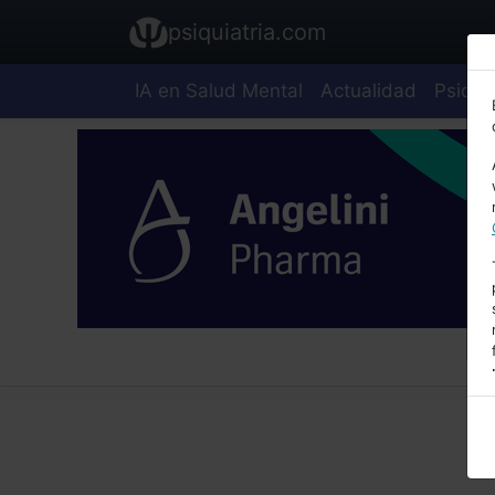
psiquiatria.com
IA en Salud Mental
Actualidad
Psiquia
E
A