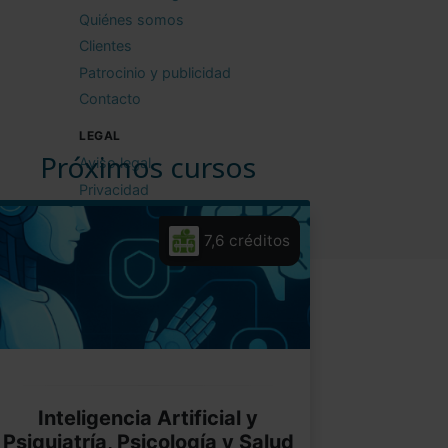
Quiénes somos
Clientes
Patrocinio y publicidad
Contacto
LEGAL
Próximos cursos
Aviso legal
Privacidad
Cookies
7,6 créditos
Condiciones de uso
Inteligencia Artificial y
Psiquiatría, Psicología y Salud