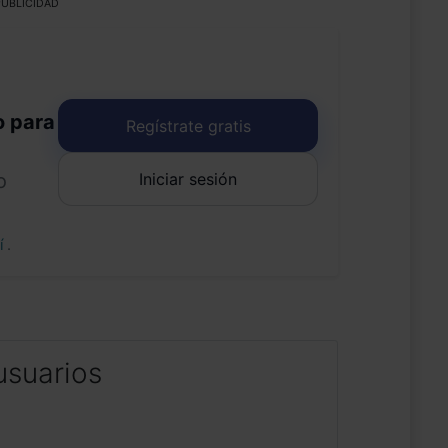
UBLICIDAD
o para
Regístrate gratis
Iniciar sesión
o
uí
.
usuarios