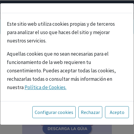
Este sitio web utiliza cookies propias y de terceros
para analizar el uso que haces del sitio y mejorar
nuestros servicios.
Aquellas cookies que no sean necesarias para el
funcionamiento de la web requieren tu
consentimiento. Puedes aceptar todas las cookies,
rechazarlas todas o consultar más información en
nuestra
Política de Cookies.
Toda la información incluida en la Página Web está
referida a productos del mercado español y, por
Configurar cookies
Rechazar
Acepto
tanto, dirigida a profesionales sanitarios legalmente
facultados para prescribir o dispensar medicamentos