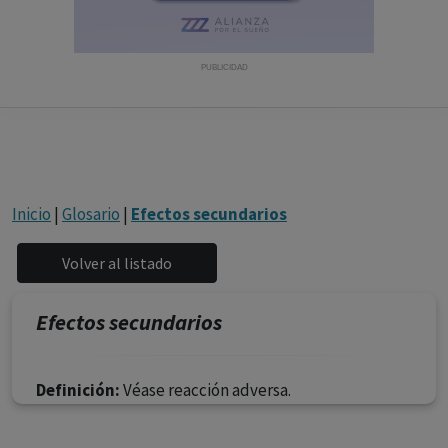
con ejercicio profesional. La información técnica de los
fármacos se facilita a título meramente informativo,
siendo responsabilidad de los profesionales
PUBLICIDAD
facultados prescribir medicamentos y decidir, en cada
caso concreto, el tratamiento más adecuado a las
necesidades del paciente.
Inicio
|
Glosario
|
Efectos secundarios
Efectos secundarios
Definición:
Véase reacción adversa.