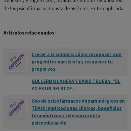
Dencker y K. Elgen (1987). Evalúa los efectos secundarios
de los psicofármacos. Consta de 56 ítems. Heteroaplicada.
Artículos relacionados:
Crecer a la sombra: cómo reconocer a un
progenitor narcisista y recuperar tu
propia voz
GULLERMO LAHERA Y DAVID TRUEBA: “EL
YO ES UN RELATO”.
Uso de psicofármacos dopaminérgicos en
TDAH: implicaciones clínicas, beneficios
terapéuticos y relevancia de la
psicoeducación