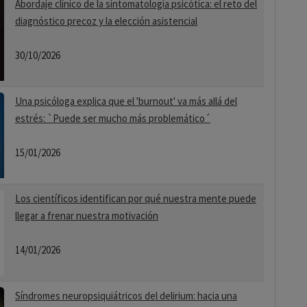
Abordaje clínico de la sintomatología psicótica: el reto del
diagnóstico precoz y la elección asistencial
30/10/2026
Una psicóloga explica que el 'burnout' va más allá del
estrés: `Puede ser mucho más problemático´
15/01/2026
Los científicos identifican por qué nuestra mente puede
llegar a frenar nuestra motivación
14/01/2026
Síndromes neuropsiquiátricos del delirium: hacia una