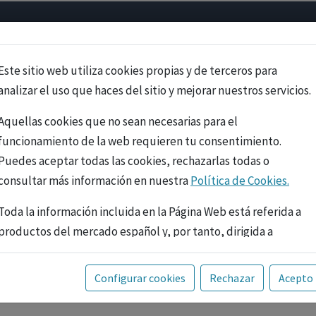
Psicología
Neurociencia
Bienestar
Congreso
Cursos
Este sitio web utiliza cookies propias y de terceros para
analizar el uso que haces del sitio y mejorar nuestros servicios.
Aquellas cookies que no sean necesarias para el
funcionamiento de la web requieren tu consentimiento.
Puedes aceptar todas las cookies, rechazarlas todas o
consultar más información en nuestra
Política de Cookies.
Toda la información incluida en la Página Web está referida a
productos del mercado español y, por tanto, dirigida a
profesionales sanitarios legalmente facultados para
prescribir o dispensar medicamentos con ejercicio
PUBLICIDAD
Configurar cookies
Rechazar
Acepto
profesional. La información técnica de los fármacos se facilita
a título meramente informativo, siendo responsabilidad de