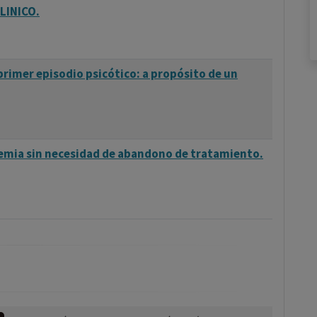
LINICO.
 primer episodio psicótico: a propósito de un
emia sin necesidad de abandono de tratamiento.