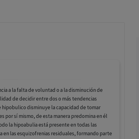
los profesionales facultados prescribir medicamentos y
decidir, en cada caso concreto, el tratamiento más adecuado
a las necesidades del paciente.
ia a la falta de voluntad o a la disminución de
lidad de decidir entre dos o más tendencias
te hipobulico disminuye la capacidad de tomar
ones por sí mismo, de esta manera predomina en él
odo la hipoabulia está presente en todas las
en las esquizofrenias residuales, formando parte