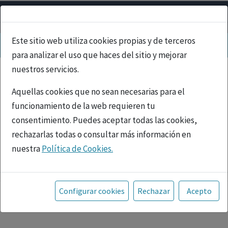
Este sitio web utiliza cookies propias y de terceros
para analizar el uso que haces del sitio y mejorar
nuestros servicios.
Aquellas cookies que no sean necesarias para el
funcionamiento de la web requieren tu
consentimiento. Puedes aceptar todas las cookies,
rechazarlas todas o consultar más información en
nuestra
Política de Cookies.
PUBLICIDAD
Toda la información incluida en la Página Web está
referida a productos del mercado español y, por
Configurar cookies
Rechazar
Acepto
tanto, dirigida a profesionales sanitarios legalmente
facultados para prescribir o dispensar medicamentos