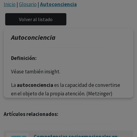
con ejercicio profesional. La información técnica de los
Inicio
|
Glosario
|
Autoconciencia
fármacos se facilita a título meramente informativo,
siendo responsabilidad de los profesionales
facultados prescribir medicamentos y decidir, en cada
caso concreto, el tratamiento más adecuado a las
Autoconciencia
necesidades del paciente.
Definición:
Véase también insight.
La
autoconciencia
es la capacidad de convertirse
en el objeto de la propia atención. (Metzinger)
Artículos relacionados:
Competencias socioemocionales en