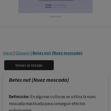
con ejercicio profesional. La información técnica de los
fármacos se facilita a título meramente informativo,
siendo responsabilidad de los profesionales
PUBLICIDAD
facultados prescribir medicamentos y decidir, en cada
caso concreto, el tratamiento más adecuado a las
necesidades del paciente.
Inicio
|
Glosario
|
Betes nut (Nuez moscada)
Betes nut (Nuez moscada)
Definición:
En algunas culturas se utiliza la nuez
moscada masticada para conseguir efectos
euforizantes.