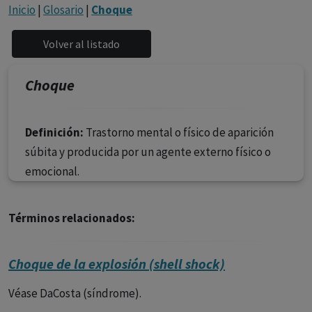
con ejercicio profesional. La información técnica de los
Inicio
|
Glosario
|
Choque
fármacos se facilita a título meramente informativo,
siendo responsabilidad de los profesionales
facultados prescribir medicamentos y decidir, en cada
caso concreto, el tratamiento más adecuado a las
Choque
necesidades del paciente.
Definición:
Trastorno mental o físico de aparición
súbita y producida por un agente externo físico o
emocional.
Términos relacionados:
Choque de la explosión (shell shock)
Véase DaCosta (síndrome).