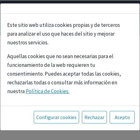
Este sitio web utiliza cookies propias y de terceros
para analizar el uso que haces del sitio y mejorar
nuestros servicios.
Aquellas cookies que no sean necesarias para el
funcionamiento de la web requieren tu
consentimiento. Puedes aceptar todas las cookies,
rechazarlas todas o consultar más información en
nuestra
Política de Cookies.
PUBLICIDAD
Toda la información incluida en la Página Web está
referida a productos del mercado español y, por
Configurar cookies
Rechazar
Acepto
tanto, dirigida a profesionales sanitarios legalmente
facultados para prescribir o dispensar medicamentos