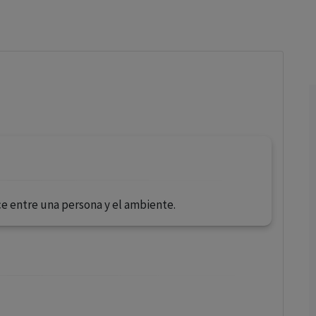
los profesionales facultados prescribir medicamentos y
decidir, en cada caso concreto, el tratamiento más adecuado
a las necesidades del paciente.
ce entre una persona y el ambiente.