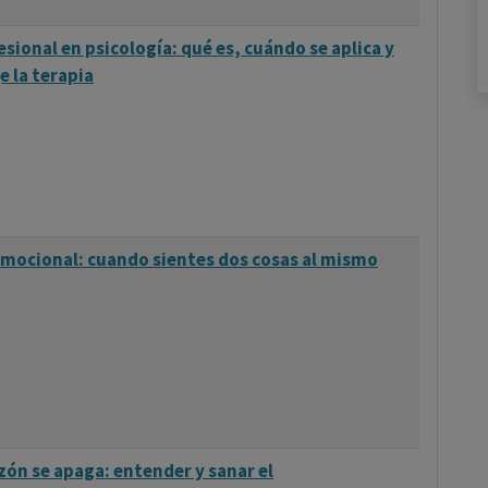
esional en psicología: qué es, cuándo se aplica y
e la terapia
mocional: cuando sientes dos cosas al mismo
zón se apaga: entender y sanar el