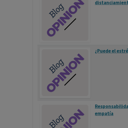
distanciamien
¿Puede el estré
Responsabilida
empatía