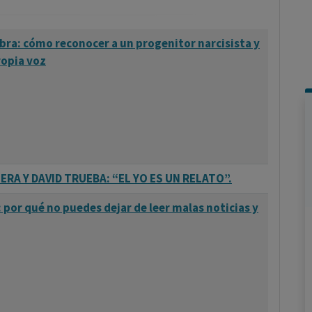
mbra: cómo reconocer a un progenitor narcisista y
ropia voz
RA Y DAVID TRUEBA: “EL YO ES UN RELATO”.
por qué no puedes dejar de leer malas noticias y