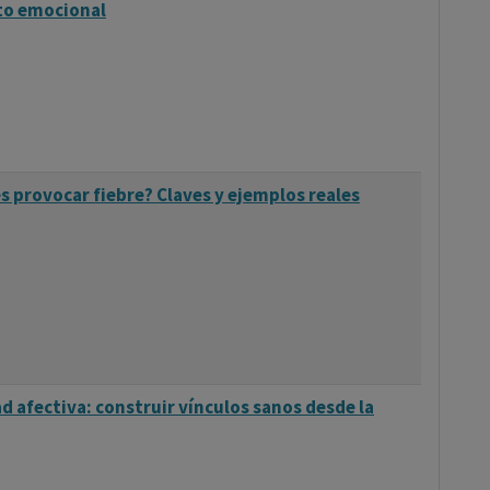
to emocional
s provocar fiebre? Claves y ejemplos reales
d afectiva: construir vínculos sanos desde la