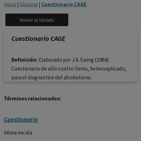
con ejercicio profesional. La información técnica de los
Inicio
|
Glosario
|
Cuestionario CAGE
fármacos se facilita a título meramente informativo,
siendo responsabilidad de los profesionales
facultados prescribir medicamentos y decidir, en cada
caso concreto, el tratamiento más adecuado a las
Cuestionario CAGE
necesidades del paciente.
Definición:
Elaborado por J.A. Ewing (1984).
Cuestionario de sólo cuatro ítems, heteroaplicado,
para el diagnostico del alcoholismo.
Términos relacionados:
Cuestionario
Véase escala.