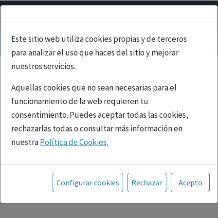
Este sitio web utiliza cookies propias y de terceros
para analizar el uso que haces del sitio y mejorar
nuestros servicios.
Aquellas cookies que no sean necesarias para el
funcionamiento de la web requieren tu
consentimiento. Puedes aceptar todas las cookies,
rechazarlas todas o consultar más información en
nuestra
Política de Cookies.
PUBLICIDAD
Toda la información incluida en la Página Web está
referida a productos del mercado español y, por
Configurar cookies
Rechazar
Acepto
tanto, dirigida a profesionales sanitarios legalmente
facultados para prescribir o dispensar medicamentos