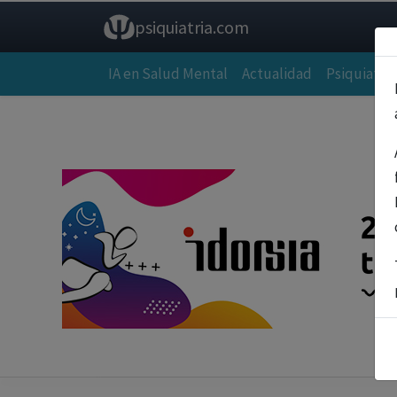
psiquiatria.com
IA en Salud Mental
Actualidad
Psiquiatría