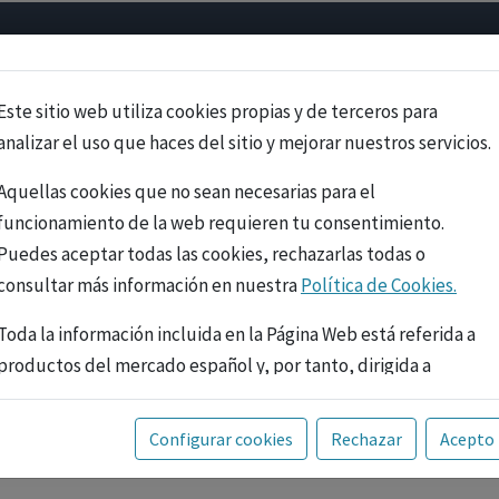
Psicología
Neurociencia
Bienestar
Congreso
Cursos
Este sitio web utiliza cookies propias y de terceros para
analizar el uso que haces del sitio y mejorar nuestros servicios.
Aquellas cookies que no sean necesarias para el
funcionamiento de la web requieren tu consentimiento.
Puedes aceptar todas las cookies, rechazarlas todas o
consultar más información en nuestra
Política de Cookies.
Toda la información incluida en la Página Web está referida a
productos del mercado español y, por tanto, dirigida a
profesionales sanitarios legalmente facultados para
prescribir o dispensar medicamentos con ejercicio
PUBLICIDAD
Configurar cookies
Rechazar
Acepto
profesional. La información técnica de los fármacos se facilita
a título meramente informativo, siendo responsabilidad de