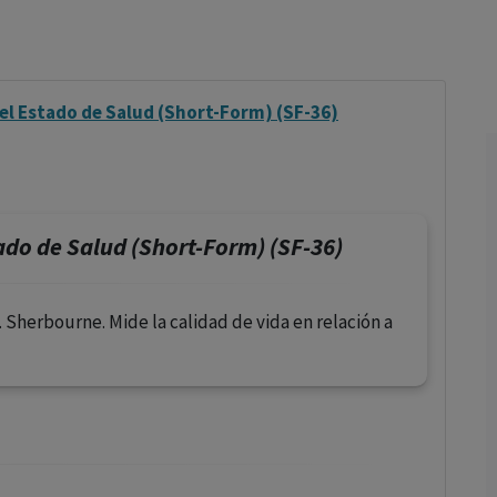
los profesionales facultados prescribir medicamentos y
decidir, en cada caso concreto, el tratamiento más adecuado
a las necesidades del paciente.
el Estado de Salud (Short-Form) (SF-36)
ado de Salud (Short-Form) (SF-36)
. Sherbourne. Mide la calidad de vida en relación a