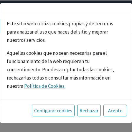
Este sitio web utiliza cookies propias y de terceros
para analizar el uso que haces del sitio y mejorar
nuestros servicios.
Aquellas cookies que no sean necesarias para el
funcionamiento de la web requieren tu
consentimiento. Puedes aceptar todas las cookies,
rechazarlas todas o consultar más información en
nuestra
Política de Cookies.
PUBLICIDAD
Toda la información incluida en la Página Web está
referida a productos del mercado español y, por
Configurar cookies
Rechazar
Acepto
tanto, dirigida a profesionales sanitarios legalmente
facultados para prescribir o dispensar medicamentos