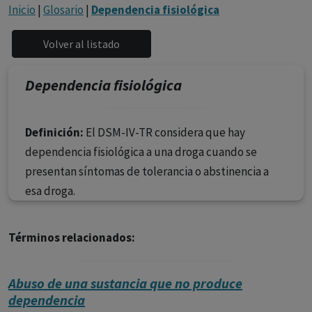
con ejercicio profesional. La información técnica de los
Inicio
|
Glosario
|
Dependencia fisiológica
fármacos se facilita a título meramente informativo,
siendo responsabilidad de los profesionales
facultados prescribir medicamentos y decidir, en cada
caso concreto, el tratamiento más adecuado a las
Dependencia fisiológica
necesidades del paciente.
Definición:
El DSM-IV-TR considera que hay
dependencia fisiológica a una droga cuando se
presentan síntomas de tolerancia o abstinencia a
esa droga.
Términos relacionados:
Abuso de una sustancia que no produce
dependencia