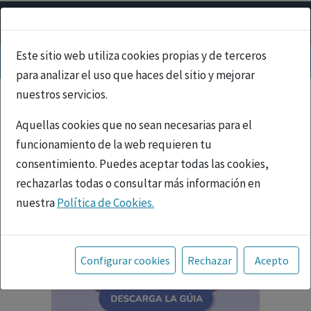
Este sitio web utiliza cookies propias y de terceros
para analizar el uso que haces del sitio y mejorar
nuestros servicios.
Aquellas cookies que no sean necesarias para el
funcionamiento de la web requieren tu
consentimiento. Puedes aceptar todas las cookies,
rechazarlas todas o consultar más información en
nuestra
Política de Cookies.
Toda la información incluida en la Página Web está
referida a productos del mercado español y, por
Configurar cookies
Rechazar
Acepto
tanto, dirigida a profesionales sanitarios legalmente
facultados para prescribir o dispensar medicamentos