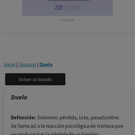
con ejercicio profesional. La información técnica de los
fármacos se facilita a título meramente informativo,
siendo responsabilidad de los profesionales
PUBLICIDAD
facultados prescribir medicamentos y decidir, en cada
caso concreto, el tratamiento más adecuado a las
necesidades del paciente.
Inicio
|
Glosario
|
Duelo
Duelo
Definición:
Sinónimo: pérdida, luto, pesadumbre.
Se llama así a la reacción psicológica de tristeza que
se produce tras la pérdida de un familiar.