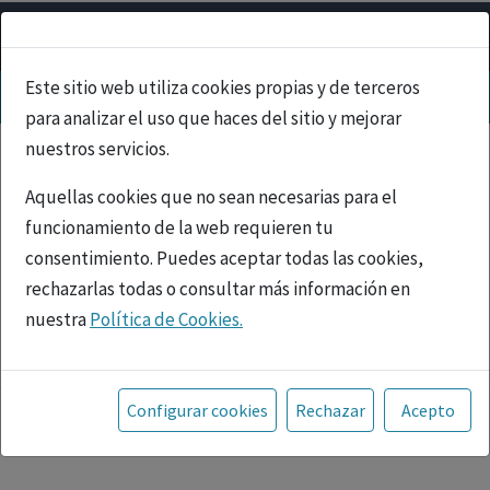
Este sitio web utiliza cookies propias y de terceros
para analizar el uso que haces del sitio y mejorar
nuestros servicios.
Aquellas cookies que no sean necesarias para el
funcionamiento de la web requieren tu
consentimiento. Puedes aceptar todas las cookies,
rechazarlas todas o consultar más información en
nuestra
Política de Cookies.
PUBLICIDAD
Toda la información incluida en la Página Web está
referida a productos del mercado español y, por
Configurar cookies
Rechazar
Acepto
tanto, dirigida a profesionales sanitarios legalmente
facultados para prescribir o dispensar medicamentos