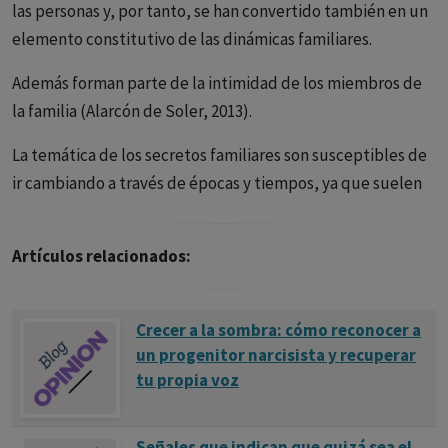
las personas y, por tanto, se han convertido también en un
elemento constitutivo de las dinámicas familiares.
Además forman parte de la intimidad de los miembros de
la familia (Alarcón de Soler, 2013).
La temática de los secretos familiares son susceptibles de
ir cambiando a través de épocas y tiempos, ya que suelen
ser conductas prohibidas y sancionadas por los códigos
legales como el asesinato o el robo o son conductas
Artículos relacionados:
censuradas o repudiadas por la sociedad como la
prostitución o adicciones.
Crecer a la sombra: cómo reconocer a
Se han definido los secretos familiares como el
un progenitor narcisista y recuperar
ocultamiento consciente de alguna información o algún
tu propia voz
acontecimiento por uno o más miembros de una familia,
que pueden verse afectados por ésta (Rober, Walravens y
Señales que indican que quizá sea el