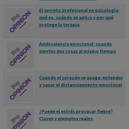
familiar, pero además funciona como un mecanismo
El secreto profesional en psicología:
defensivo que permite protegerse a sí mismo u a otros del
qué es, cuándo se aplica y por qué
exterior (Salazar Alvarado, 2017).
protege la terapia
Todas las familias tienen secretos porque ocultan algún
suceso de algún antepasado que resulta doloroso y del
Ambivalencia emocional: cuando
que abominan o se arrepienten. Estos secretos, llamados
sientes dos cosas al mismo tiempo
“secretos turbios” están cargados de intensos
sentimientos de temor, vergüenza y culpa, y limitan la
entereza y la libertad de los miembros de la familia
Cuando el corazón se apaga: entender
(Bradshaw, 2000).
y sanar el distanciamiento emocional
Comité editorial
Ref. Bibliográficas
¿Puede el estrés provocar fiebre?
APROXIMACIÓN A LOS SECRETOS FAMILIARES Fernando
Claves y ejemplos reales
Mansilla Izquierdo