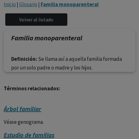
con ejercicio profesional. La información técnica de los
Inicio
|
Glosario
|
Familia monoparenteral
fármacos se facilita a título meramente informativo,
siendo responsabilidad de los profesionales
facultados prescribir medicamentos y decidir, en cada
caso concreto, el tratamiento más adecuado a las
Familia monoparenteral
necesidades del paciente.
Definición:
Se llama así a aquella familia formada
por un solo padre o madre y los hijos.
Términos relacionados:
Árbol familiar
Véase genograma.
Estudio de familias