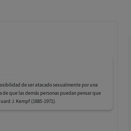
los profesionales facultados prescribir medicamentos y
decidir, en cada caso concreto, el tratamiento más adecuado
a las necesidades del paciente.
posibilidad de ser atacado sexualmente por una
ia de que las demás personas puedan pensar que
duard J. Kempf (1885-1971).