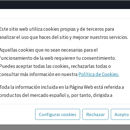
Psicología
Neurociencia
Bienestar
Congreso
Cursos
Este sitio web utiliza cookies propias y de terceros para
analizar el uso que haces del sitio y mejorar nuestros servicios.
Aquellas cookies que no sean necesarias para el
funcionamiento de la web requieren tu consentimiento.
Puedes aceptar todas las cookies, rechazarlas todas o
consultar más información en nuestra
Política de Cookies.
Toda la información incluida en la Página Web está referida a
productos del mercado español y, por tanto, dirigida a
profesionales sanitarios legalmente facultados para
prescribir o dispensar medicamentos con ejercicio
PUBLICIDAD
Configurar cookies
Rechazar
Acepto
profesional. La información técnica de los fármacos se facilita
a título meramente informativo, siendo responsabilidad de