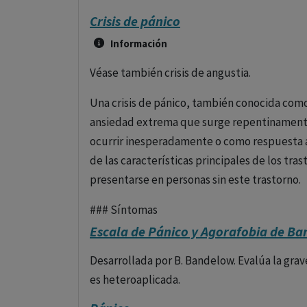
Crisis de pánico
Información
Véase también crisis de angustia.
Una crisis de pánico, también conocida como
ansiedad extrema que surge repentinamente
ocurrir inesperadamente o como respuesta a
de las características principales de los t
presentarse en personas sin este trastorno.
### Síntomas
Escala de Pánico y Agorafobia de B
Los síntomas de una crisis de pánico son tan
Palpitaciones o ritmo cardíaco acelerado.
Desarrollada por B. Bandelow. Evalúa la grav
- Sudoración.
es heteroaplicada.
- Temblores o sacudidas.