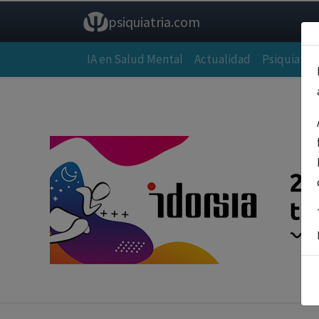
psiquiatria.com
IA en Salud Mental
Actualidad
Psiquiatría