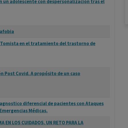
n un adolescente con despersonalización tras el
gicos, genéticos, y ambientales juegan un papel
ivos, la predisposición genética, cambios en la función
más sensibles al estrés o propensos a emociones
arrollar ataques de pánico.
rafobia
a Tomista en el tratamiento del trastorno de
l trastorno de pánico generalmente incluye terapia
 de ambos. La terapia cognitivo-conductual (TCC) es
 personas a entender los patrones de pensamiento que
n Post Covid. A propósito de un caso
llar estrategias para enfrentar y reducir los
ulness también pueden ser útiles.En cuanto a la
ticos pueden ser recetados para ayudar a controlar los
mente monitoreado por un profesional de la salud.
iagnostico diferencial de pacientes con Ataques
e Emergencias Médicas.
A EN LOS CUIDADOS. UN RETO PARA LA
rias estrategias de autocuidado que pueden ayudar a