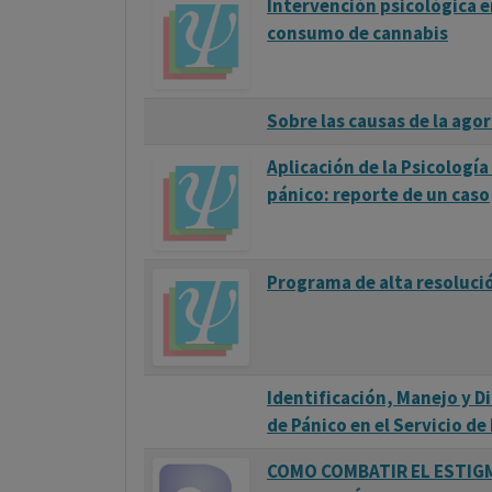
Intervención psicológica e
cree que una combinación de factores bioló
consumo de cannabis
importante. Los factores de estrés significat
cerebral, y ciertos temperamentos que son 
negativas pueden aumentar el riesgo de des
Sobre las causas de la ago
### Tratamiento
Aplicación de la Psicologí
pánico: reporte de un caso
El tratamiento para las crisis de pánico y e
psicológica, medicación, o una combinación
especialmente efectiva, ya que ayuda a las
Programa de alta resolució
contribuyen a los ataques de pánico y desarro
síntomas. Las técnicas de relajación y mindf
medicación, los antidepresivos y los ansiolí
síntomas, aunque su uso debe ser cuidadosa
Identificación, Manejo y D
de Pánico en el Servicio d
### Estrategias de Autocuidado
COMO COMBATIR EL ESTIGM
Además del tratamiento profesional, hay va