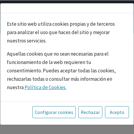
Este sitio web utiliza cookies propias y de terceros
para analizar el uso que haces del sitio y mejorar
nuestros servicios.
Aquellas cookies que no sean necesarias para el
funcionamiento de la web requieren tu
consentimiento. Puedes aceptar todas las cookies,
rechazarlas todas o consultar más información en
nuestra
Política de Cookies.
PUBLICIDAD
Toda la información incluida en la Página Web está
referida a productos del mercado español y, por
Configurar cookies
Rechazar
Acepto
tanto, dirigida a profesionales sanitarios legalmente
facultados para prescribir o dispensar medicamentos