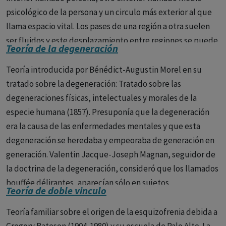
psicológico de la persona y un circulo más exterior al que
llama espacio vital. Los pases de una región a otra suelen
ser fluidos y este desplazamiento entre regiones se puede
Teoría de la degeneración
representar gráficamente por un vector. A él le debemos el
término dinámica de grupos.
Teoría introducida por Bénédict-Augustin Morel en su
tratado sobre la degeneración: Tratado sobre las
degeneraciones físicas, intelectuales y morales de la
especie humana (1857). Presuponía que la degeneración
era la causa de las enfermedades mentales y que esta
degeneración se heredaba y empeoraba de generación en
generación. Valentin Jacque-Joseph Magnan, seguidor de
la doctrina de la degeneración, consideró que los llamados
bouffée délirantes, aparecían sólo en sujetos
Teoría de doble vinculo
degenerados, a diferencia de los delirios crónicos
sistematizados.
Teoría familiar sobre el origen de la esquizofrenia debida a