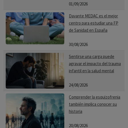
aleatoriedad. La sencillez de su planteamiento y la
01/09/2026
elegancia de sus teoremas revitalizaron la “teoría de
Davante MEDAC es el mejor
grafos”, surgiendo así un campo de las matemáticas
centro para estudiar una FP
centrado en el estudio (matemático) de las redes.
de Sanidad en España
30/08/2026
Comité editorial
Sentirse una carga puede
agravar el impacto del trauma
Ref. Bibliográficas
infantil en la salud mental
INTRODUCCIÓN A LA TEORÍA DE REDES Y PSIQUIATRÍA
24/08/2026
Jose Ramon Gutiérrez Casares
Comprender la esquizofrenia
también implica conocer su
historia
20/08/2026