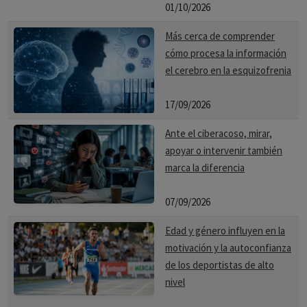
simbolizando estos últimos las relaciones binarias que se
01/10/2026
dan dentro de un conjunto.
Más cerca de comprender
Hasta hace poco más de una década se admitía que todas
cómo procesa la información
el cerebro en la esquizofrenia
las redes complejas se comportaban como si no tuvieran
escala, es decir, como si se ajustaran a lo que se conoce
17/09/2026
como grafo aleatorio.
Ante el ciberacoso, mirar,
Esta concepción tiene su origen en los estudios realizados
apoyar o intervenir también
por 2 matemáticos húngaros, Paul Erdős y Alfred Rényi.
marca la diferencia
Ambos describieron, en 1959 , las redes mediante un
07/09/2026
modelo (modelo de Erdős -Rényi) según el cual todo
nuevo nodo que se añade a una red tenía la misma
Edad y género influyen en la
probabilidad de conectarse a cualquiera de los nodos ya
motivación y la autoconfianza
de los deportistas de alto
existentes en ella.
nivel
En otras palabras, equipararon complejidad con