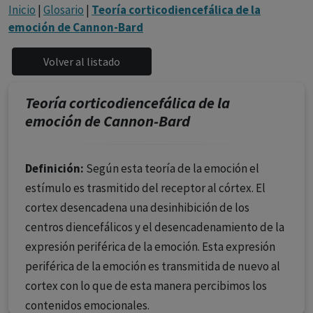
con ejercicio profesional. La información técnica de los
Inicio
|
Glosario
|
Teoría corticodiencefálica de la
fármacos se facilita a título meramente informativo,
emoción de Cannon-Bard
siendo responsabilidad de los profesionales
facultados prescribir medicamentos y decidir, en cada
caso concreto, el tratamiento más adecuado a las
necesidades del paciente.
Teoría corticodiencefálica de la
emoción de Cannon-Bard
Definición:
Según esta teoría de la emoción el
estímulo es trasmitido del receptor al córtex. El
cortex desencadena una desinhibición de los
centros diencefálicos y el desencadenamiento de la
expresión periférica de la emoción. Esta expresión
periférica de la emoción es transmitida de nuevo al
cortex con lo que de esta manera percibimos los
contenidos emocionales.