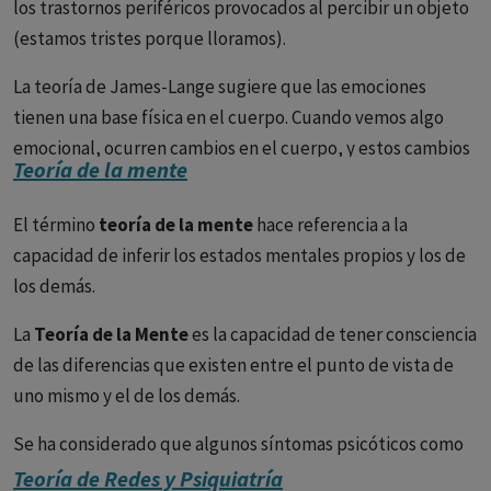
los trastornos periféricos provocados al percibir un objeto
(estamos tristes porque lloramos).
La teoría de James-Lange sugiere que las emociones
tienen una base física en el cuerpo. Cuando vemos algo
emocional, ocurren cambios en el cuerpo, y estos cambios
Teoría de la mente
conforman nuestra experiencia emocional.
El término
teoría de la mente
hace referencia a la
James explicó la teoría en su libro "
Los principios de la
capacidad de inferir los estados mentales propios y los de
psicología"
: escribe que “sentimos pena porque lloramos,
los demás.
enojados porque golpeamos, asustados porque
temblamos, y no lloramos, golpeamos o temblamos,
La
Teoría de la Mente
es la capacidad de tener consciencia
porque lo sentimos, enojado, o temeroso, según sea el
de las diferencias que existen entre el punto de vista de
caso ". En otras palabras, nuestras reacciones emocionales
uno mismo y el de los demás.
consisten en nuestras respuestas físicas a eventos
potencialmente emocionales en el entorno. James sugiere
Se ha considerado que algunos síntomas psicóticos como
que estas reacciones físicas son clave para nuestras
los delirios de control, los delirios de persecución, la
Teoría de Redes y Psiquiatría