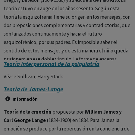
Gregory Bateson (1904-1980) y su escuela de Palo Alto. La
teoría estuvo en auge en los años sesenta. Según esta
teoría la esquizofrenia tiene su origen en los mensajes, con
dos preposiciones complementarias y contradictorias, que
son lanzados continuamente y hacia el futuro
esquizofrénico, por sus padres. Es imposible saber el
sentido de estos mensajes y de esta manera el niño queda
prisionero en ese doble vínculo. La forma de escapar
Teoría interpersonal de la psiquiatría
puede ser de tres tipos: 1) El sujeto cree que la situación es
lógica para los demás pero no para él, surge la forma
Véase Sullivan, Harry Stack.
paranoide de la enfermedad, 2) el sujeto escoge obedecer
Teoría de James-Lange
al azar, surge la forma hebefrénica, 3)el sujeto bloquea los
Información
canales de entrada de las comunicaciones, surge la forma
catatónica.
Teoría de la emoción
propuesta por
William James y
Carl George Lange
(1834-1900) en 1884. Para James la
emoción se produce por la repercusión en la conciencia de