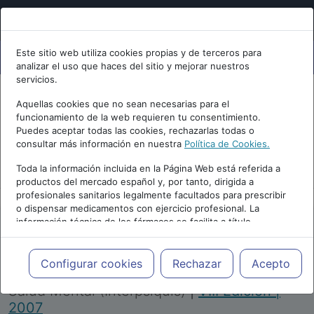
Este sitio web utiliza cookies propias y de terceros para
analizar el uso que haces del sitio y mejorar nuestros
servicios.
Aquellas cookies que no sean necesarias para el
funcionamiento de la web requieren tu consentimiento.
Puedes aceptar todas las cookies, rechazarlas todas o
consultar más información en nuestra
Política de Cookies.
PUBLICIDAD
Toda la información incluida en la Página Web está referida a
productos del mercado español y, por tanto, dirigida a
profesionales sanitarios legalmente facultados para prescribir
o dispensar medicamentos con ejercicio profesional. La
información técnica de los fármacos se facilita a título
meramente informativo, siendo responsabilidad de los
profesionales facultados prescribir medicamentos y decidir, en
Repositorio de Artículos
|
Congreso Virtual
cada caso concreto, el tratamiento más adecuado a las
Configurar cookies
Rechazar
Acepto
Internacional de Psiquiatría, Psicología y
necesidades del paciente.
Salud Mental (Interpsiquis)
|
VIII Edición |
2007