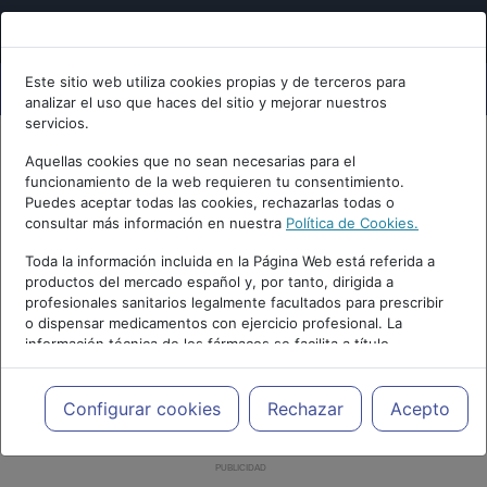
Este sitio web utiliza cookies propias y de terceros para
analizar el uso que haces del sitio y mejorar nuestros
servicios.
Aquellas cookies que no sean necesarias para el
funcionamiento de la web requieren tu consentimiento.
Puedes aceptar todas las cookies, rechazarlas todas o
consultar más información en nuestra
Política de Cookies.
Toda la información incluida en la Página Web está referida a
productos del mercado español y, por tanto, dirigida a
profesionales sanitarios legalmente facultados para prescribir
o dispensar medicamentos con ejercicio profesional. La
información técnica de los fármacos se facilita a título
meramente informativo, siendo responsabilidad de los
profesionales facultados prescribir medicamentos y decidir, en
cada caso concreto, el tratamiento más adecuado a las
Configurar cookies
Rechazar
Acepto
necesidades del paciente.
PUBLICIDAD