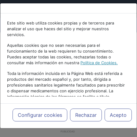
Este sitio web utiliza cookies propias y de terceros para
analizar el uso que haces del sitio y mejorar nuestros
servicios.
Aquellas cookies que no sean necesarias para el
funcionamiento de la web requieren tu consentimiento.
Puedes aceptar todas las cookies, rechazarlas todas o
consultar más información en nuestra
Política de Cookies.
Toda la información incluida en la Página Web está referida a
productos del mercado español y, por tanto, dirigida a
profesionales sanitarios legalmente facultados para prescribir
o dispensar medicamentos con ejercicio profesional. La
información técnica de los fármacos se facilita a título
meramente informativo, siendo responsabilidad de los
profesionales facultados prescribir medicamentos y decidir, en
cada caso concreto, el tratamiento más adecuado a las
Configurar cookies
Rechazar
Acepto
necesidades del paciente.
PUBLICIDAD