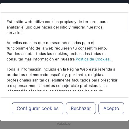
Este sitio web utiliza cookies propias y de terceros para
analizar el uso que haces del sitio y mejorar nuestros
servicios.
Aquellas cookies que no sean necesarias para el
funcionamiento de la web requieren tu consentimiento.
Puedes aceptar todas las cookies, rechazarlas todas o
consultar más información en nuestra
Política de Cookies.
Toda la información incluida en la Página Web está referida a
productos del mercado español y, por tanto, dirigida a
profesionales sanitarios legalmente facultados para prescribir
o dispensar medicamentos con ejercicio profesional. La
información técnica de los fármacos se facilita a título
meramente informativo, siendo responsabilidad de los
profesionales facultados prescribir medicamentos y decidir, en
cada caso concreto, el tratamiento más adecuado a las
Configurar cookies
Rechazar
Acepto
necesidades del paciente.
PUBLICIDAD