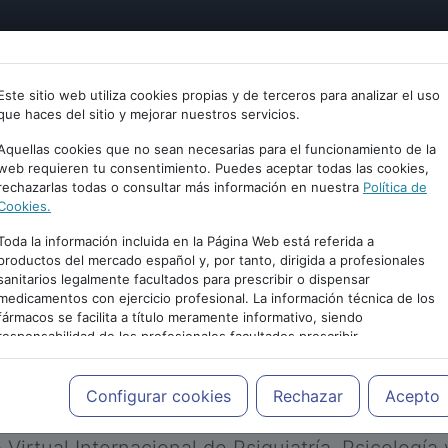
tría
Psicología
Neurociencia
Bienestar
Congreso
Este sitio web utiliza cookies propias y de terceros para analizar el uso
que haces del sitio y mejorar nuestros servicios.
Aquellas cookies que no sean necesarias para el funcionamiento de la
web requieren tu consentimiento. Puedes aceptar todas las cookies,
rechazarlas todas o consultar más información en nuestra
Política de
Cookies.
Toda la información incluida en la Página Web está referida a
productos del mercado español y, por tanto, dirigida a profesionales
sanitarios legalmente facultados para prescribir o dispensar
medicamentos con ejercicio profesional. La información técnica de los
PUBLICIDAD
fármacos se facilita a título meramente informativo, siendo
responsabilidad de los profesionales facultados prescribir
medicamentos y decidir, en cada caso concreto, el tratamiento más
adecuado a las necesidades del paciente.
Configurar cookies
Rechazar
Acepto