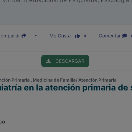
Virtual Internacional de Psiquiatría, Psicología
ompartir
Me Gusta
Comentar
0
DESCARGAR
tención Primaria , Medicina de Familia/ Atención Primaria
iatría en la atención primaria de
co