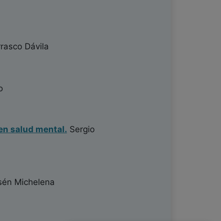
rasco Dávila
o
en salud mental.
Sergio
sén Michelena