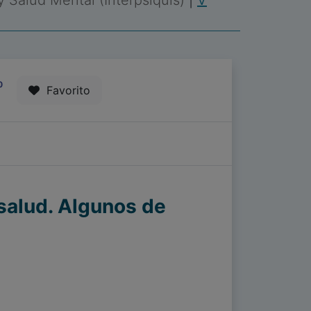
 y Salud Mental (Interpsiquis)
|
V
0
Favorito
 salud. Algunos de