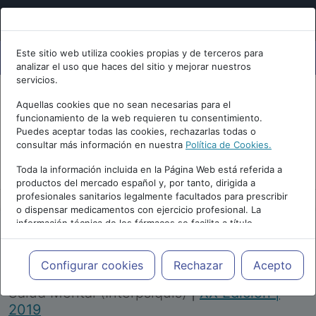
Este sitio web utiliza cookies propias y de terceros para
analizar el uso que haces del sitio y mejorar nuestros
servicios.
Aquellas cookies que no sean necesarias para el
funcionamiento de la web requieren tu consentimiento.
Puedes aceptar todas las cookies, rechazarlas todas o
consultar más información en nuestra
Política de Cookies.
PUBLICIDAD
Toda la información incluida en la Página Web está referida a
productos del mercado español y, por tanto, dirigida a
profesionales sanitarios legalmente facultados para prescribir
o dispensar medicamentos con ejercicio profesional. La
información técnica de los fármacos se facilita a título
meramente informativo, siendo responsabilidad de los
profesionales facultados prescribir medicamentos y decidir, en
Repositorio de Artículos
|
Congreso Virtual
cada caso concreto, el tratamiento más adecuado a las
Configurar cookies
Rechazar
Acepto
Internacional de Psiquiatría, Psicología y
necesidades del paciente.
Salud Mental (Interpsiquis)
|
XX Edición |
2019