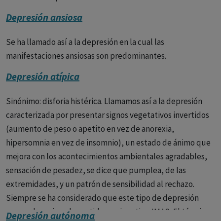
Depresión ansiosa
- Pensamientos de muerte o suicidio.
Diagnóstico
Se ha llamado así a la depresión en la cual las
El diagnóstico de la depresión se basa en una
evaluación clínica realizada por un profesional de la salud
manifestaciones ansiosas son predominantes.
mental. El profesional de la salud mental entrevistará a la
Depresión atípica
persona sobre sus síntomas, historial médico y familiar y
realizará un examen mental.
Sinónimo: disforia histérica. Llamamos así a la depresión
caracterizada por presentar signos vegetativos invertidos
Tratamiento
El tratamiento de la depresión
(aumento de peso o apetito en vez de anorexia,
generalmente incluye una combinación de medicamentos
hipersomnia en vez de insomnio), un estado de ánimo que
y terapia.
mejora con los acontecimientos ambientales agradables,
Medicamentos:
Los antidepresivos pueden ayudar a
sensación de pesadez, se dice que pumplea, de las
mejorar el estado de ánimo y aliviar los síntomas de la
extremidades, y un patrón de sensibilidad al rechazo.
depresión.
Siempre se ha considerado que este tipo de depresión
responde mejor a los antidepresivos tipo IMAO. El término
Depresión autónoma
Terapia:
La terapia puede ayudar a las personas con