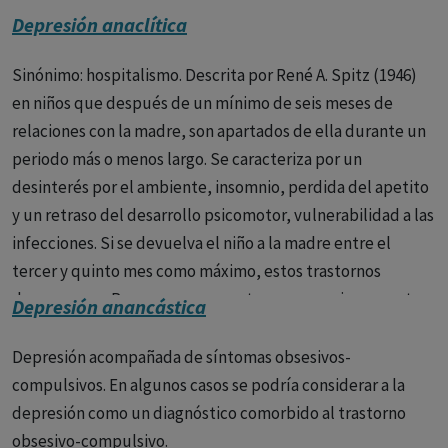
- Sentimientos persistentes de tristeza, ansiedad o “vacío”.
Depresión anaclítica
- Sentimientos de desesperanza o pesimismo.
Sinónimo: hospitalismo. Descrita por René A. Spitz (1946)
- Sentimientos de irritabilidad, frustración o
en niños que después de un mínimo de seis meses de
intranquilidad.
relaciones con la madre, son apartados de ella durante un
periodo más o menos largo. Se caracteriza por un
- Sentimientos de culpabilidad, inutilidad o impotencia.
desinterés por el ambiente, insomnio, perdida del apetito
- Pérdida de interés o placer en las actividades que antes
y un retraso del desarrollo psicomotor, vulnerabilidad a las
se disfrutaban.
infecciones. Si se devuelva el niño a la madre entre el
tercer y quinto mes como máximo, estos trastornos
- Cambios en el apetito o en el peso.
desaparecen. Para que se presente es necesario que antes
Depresión anancástica
el niño haya tenido buenas relaciones con la madre.
- Dificultad para concentrarse, recordar cosas o tomar
decisiones.
Depresión acompañada de síntomas obsesivos-
compulsivos. En algunos casos se podría considerar a la
- Insomnio o hipersomnia.
depresión como un diagnóstico comorbido al trastorno
obsesivo-compulsivo.
- Pérdida de energía o fatiga.