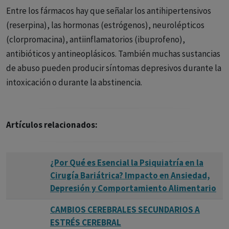
- Hazle saber que te importa y que estás ahí para él.
en día diagnosticarse como depresiones breves
Entre los fármacos hay que señalar los antihipertensivos
- Anímale a buscar ayuda profesional.
recurrentes. Depresión constitucional (A. Meyer)
(reserpina), las hormonas (estrógenos), neurolépticos
(clorpromacina), antiinflamatorios (ibuprofeno),
- Ayúdale a seguir su tratamiento.
antibióticos y antineoplásicos. También muchas sustancias
- Sé paciente y comprensivo.
de abuso pueden producir síntomas depresivos durante la
intoxicación o durante la abstinencia.
La depresión es una enfermedad real que puede tener un
impacto significativo en la vida de una persona. Si tú o
alguien que conoces está luchando contra la depresión,
Artículos relacionados:
hay ayuda disponible.
¿Por Qué es Esencial la Psiquiatría en la
Cirugía Bariátrica? Impacto en Ansiedad,
Depresión y Comportamiento Alimentario
CAMBIOS CEREBRALES SECUNDARIOS A
ESTRÉS CEREBRAL