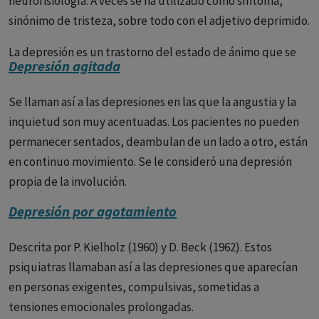
neurofisiología. A veces se ha utilizado como síntoma,
sinónimo de tristeza, sobre todo con el adjetivo deprimido.
La depresión es un trastorno del estado de ánimo que se
Depresión agitada
caracteriza por una tristeza persistente y por la pérdida de
interés en las actividades que normalmente se disfrutan,
Se llaman así a las depresiones en las que la angustia y la
así como por la incapacidad para llevar a cabo las
inquietud son muy acentuadas. Los pacientes no pueden
actividades cotidianas, durante al menos dos semanas.
permanecer sentados, deambulan de un lado a otro, están
en continuo movimiento. Se le consideró una depresión
Causas
Las causas de la depresión no se comprenden
propia de la involución.
completamente, pero se cree que son el resultado de una
combinación de factores genéticos, ambientales y del
Depresión por agotamiento
desarrollo.
Descrita por P. Kielholz (1960) y D. Beck (1962). Estos
Síntomas
Los síntomas de la depresión pueden variar de
psiquiatras llamaban así a las depresiones que aparecían
persona a persona y pueden aparecer y desaparecer con el
en personas exigentes, compulsivas, sometidas a
tiempo. Algunos de los síntomas más comunes incluyen:
tensiones emocionales prolongadas.