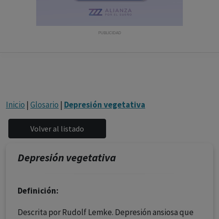
con ejercicio profesional. La información técnica de los
fármacos se facilita a título meramente informativo,
siendo responsabilidad de los profesionales
PUBLICIDAD
facultados prescribir medicamentos y decidir, en cada
caso concreto, el tratamiento más adecuado a las
necesidades del paciente.
Inicio
|
Glosario
|
Depresión vegetativa
Depresión vegetativa
Definición:
Descrita por Rudolf Lemke. Depresión ansiosa que