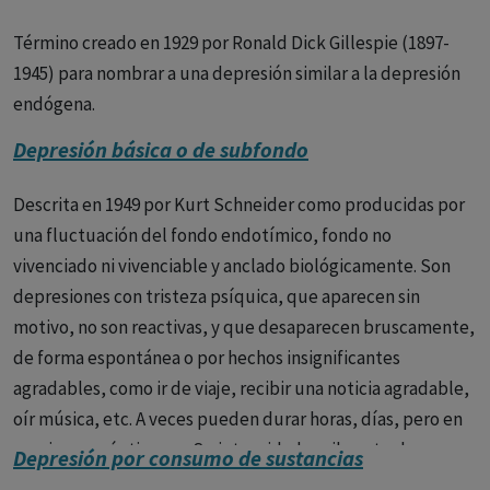
fue empleado por primera vez en 1959 por William Sargent,
depresión a aprender a manejar sus síntomas, desarrollar
Eric Douglas West y P.J. Rally distinguiendo a un grupo de
Término creado en 1929 por Ronald Dick Gillespie (1897-
habilidades para la vida y mejorar su calidad de vida.
depresiones que respondían a la iproniacida.
1945) para nombrar a una depresión similar a la depresión
Pronóstico
El pronóstico de la depresión varía de persona
endógena.
a persona. La mayoría de las personas con depresión
Depresión básica o de subfondo
pueden recuperarse con tratamiento. Sin embargo, la
depresión puede ser una enfermedad recurrente, y
Descrita en 1949 por Kurt Schneider como producidas por
algunas personas pueden experimentar síntomas durante
una fluctuación del fondo endotímico, fondo no
toda su vida.
vivenciado ni vivenciable y anclado biológicamente. Son
depresiones con tristeza psíquica, que aparecen sin
Si usted o alguien que conoce tiene síntomas de
motivo, no son reactivas, y que desaparecen bruscamente,
depresión, es importante buscar ayuda profesional de
de forma espontánea o por hechos insignificantes
inmediato.Aquí hay algunos
consejos
para ayudar a
agradables, como ir de viaje, recibir una noticia agradable,
alguien con depresión:
oír música, etc. A veces pueden durar horas, días, pero en
- Escúchale con atención y sin juzgar.
ocasiones más tiempo. Su intensidad oscila entre la
Depresión por consumo de sustancias
tristeza ligera a la profunda. Algunas de ellas podrían hoy