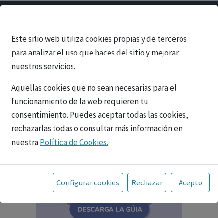
Este sitio web utiliza cookies propias y de terceros
para analizar el uso que haces del sitio y mejorar
nuestros servicios.
Aquellas cookies que no sean necesarias para el
funcionamiento de la web requieren tu
consentimiento. Puedes aceptar todas las cookies,
rechazarlas todas o consultar más información en
nuestra
Política de Cookies.
Toda la información incluida en la Página Web está
referida a productos del mercado español y, por
Configurar cookies
Rechazar
Acepto
tanto, dirigida a profesionales sanitarios legalmente
facultados para prescribir o dispensar medicamentos