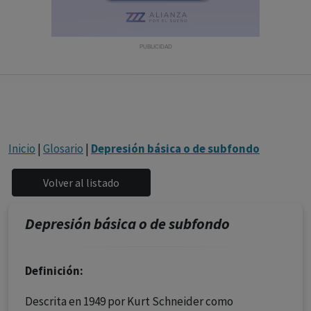
con ejercicio profesional. La información técnica de los
fármacos se facilita a título meramente informativo,
siendo responsabilidad de los profesionales
PUBLICIDAD
facultados prescribir medicamentos y decidir, en cada
caso concreto, el tratamiento más adecuado a las
necesidades del paciente.
Inicio
|
Glosario
|
Depresión básica o de subfondo
Depresión básica o de subfondo
Definición:
Descrita en 1949 por Kurt Schneider como