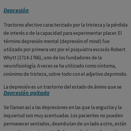
Depresión
Trastorno afectivo caracterizado por la tristeza y la pérdida
de interés o de la capacidad para experimentar placer. El
término depresión mental (depresión of mind) fue
utilizado por primera vez por el psiquiatra escocés Robert
Whytt (1714-1766), uno de los fundadores de la
neurofisiología. A veces se ha utilizado como síntoma,
sinónimo de tristeza, sobre todo con el adjetivo deprimido.
La depresión es un trastorno del estado de ánimo que se
Depresión agitada
caracteriza por una tristeza persistente y por la pérdida de
interés en las actividades que normalmente se disfrutan,
Se llaman así a las depresiones en las que la angustia y la
así como por la incapacidad para llevar a cabo las
inquietud son muy acentuadas. Los pacientes no pueden
actividades cotidianas, durante al menos dos semanas.
permanecer sentados, deambulan de un lado a otro, están