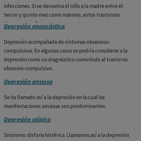
se disfrutaban.
infecciones. Si se devuelva el niño a la madre entre el
tercer y quinto mes como máximo, estos trastornos
- Cambios en el apetito o en el peso.
desaparecen. Para que se presente es necesario que antes
Depresión anancástica
el niño haya tenido buenas relaciones con la madre.
- Dificultad para concentrarse, recordar cosas o tomar
decisiones.
Depresión acompañada de síntomas obsesivos-
compulsivos. En algunos casos se podría considerar a la
- Insomnio o hipersomnia.
depresión como un diagnóstico comorbido al trastorno
obsesivo-compulsivo.
- Pérdida de energía o fatiga.
Depresión ansiosa
- Pensamientos de muerte o suicidio.
Diagnóstico
Se ha llamado así a la depresión en la cual las
El diagnóstico de la depresión se basa en una
evaluación clínica realizada por un profesional de la salud
manifestaciones ansiosas son predominantes.
mental. El profesional de la salud mental entrevistará a la
Depresión atípica
persona sobre sus síntomas, historial médico y familiar y
realizará un examen mental.
Sinónimo: disforia histérica. Llamamos así a la depresión