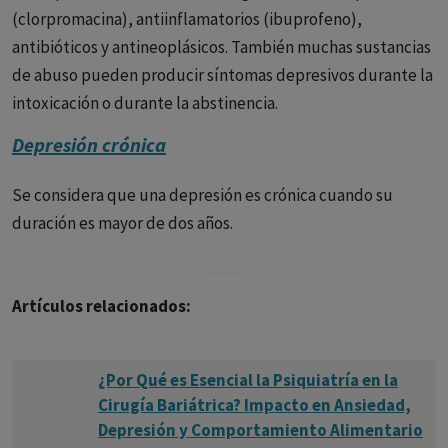
toda su vida.
(clorpromacina), antiinflamatorios (ibuprofeno),
antibióticos y antineoplásicos. También muchas sustancias
Si usted o alguien que conoce tiene síntomas de
de abuso pueden producir síntomas depresivos durante la
depresión, es importante buscar ayuda profesional de
intoxicación o durante la abstinencia.
inmediato.Aquí hay algunos
consejos
para ayudar a
alguien con depresión:
Depresión crónica
- Escúchale con atención y sin juzgar.
Se considera que una depresión es crónica cuando su
duración es mayor de dos años.
- Hazle saber que te importa y que estás ahí para él.
- Anímale a buscar ayuda profesional.
Artículos relacionados:
- Ayúdale a seguir su tratamiento.
- Sé paciente y comprensivo.
¿Por Qué es Esencial la Psiquiatría en la
La depresión es una enfermedad real que puede tener un
Cirugía Bariátrica? Impacto en Ansiedad,
impacto significativo en la vida de una persona. Si tú o
Depresión y Comportamiento Alimentario