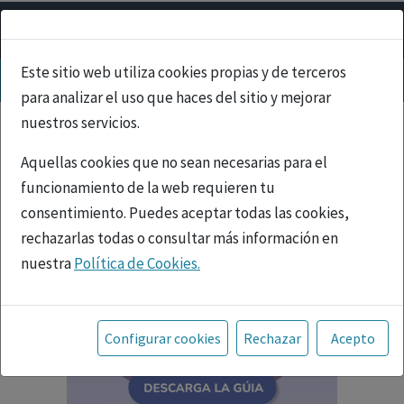
Este sitio web utiliza cookies propias y de terceros
para analizar el uso que haces del sitio y mejorar
nuestros servicios.
Aquellas cookies que no sean necesarias para el
funcionamiento de la web requieren tu
consentimiento. Puedes aceptar todas las cookies,
rechazarlas todas o consultar más información en
nuestra
Política de Cookies.
Toda la información incluida en la Página Web está
referida a productos del mercado español y, por
Configurar cookies
Rechazar
Acepto
tanto, dirigida a profesionales sanitarios legalmente
facultados para prescribir o dispensar medicamentos