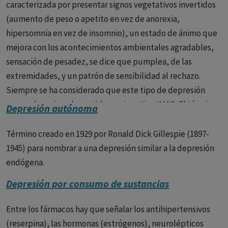
caracterizada por presentar signos vegetativos invertidos
Tratamiento
El tratamiento de la depresión
(aumento de peso o apetito en vez de anorexia,
generalmente incluye una combinación de medicamentos
hipersomnia en vez de insomnio), un estado de ánimo que
y terapia.
mejora con los acontecimientos ambientales agradables,
Medicamentos:
Los antidepresivos pueden ayudar a
sensación de pesadez, se dice que pumplea, de las
mejorar el estado de ánimo y aliviar los síntomas de la
extremidades, y un patrón de sensibilidad al rechazo.
depresión.
Siempre se ha considerado que este tipo de depresión
responde mejor a los antidepresivos tipo IMAO. El término
Depresión autónoma
Terapia:
La terapia puede ayudar a las personas con
fue empleado por primera vez en 1959 por William Sargent,
depresión a aprender a manejar sus síntomas, desarrollar
Eric Douglas West y P.J. Rally distinguiendo a un grupo de
Término creado en 1929 por Ronald Dick Gillespie (1897-
habilidades para la vida y mejorar su calidad de vida.
depresiones que respondían a la iproniacida.
1945) para nombrar a una depresión similar a la depresión
Pronóstico
El pronóstico de la depresión varía de persona
endógena.
a persona. La mayoría de las personas con depresión
Depresión por consumo de sustancias
pueden recuperarse con tratamiento. Sin embargo, la
depresión puede ser una enfermedad recurrente, y
Entre los fármacos hay que señalar los antihipertensivos
algunas personas pueden experimentar síntomas durante
(reserpina), las hormonas (estrógenos), neurolépticos