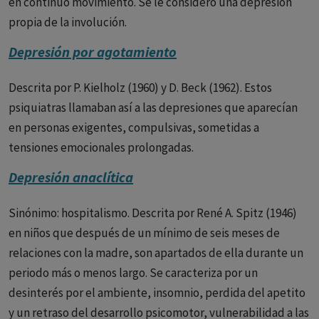
en continuo movimiento. Se le consideró una depresión
Causas
Las causas de la depresión no se comprenden
propia de la involución.
completamente, pero se cree que son el resultado de una
combinación de factores genéticos, ambientales y del
Depresión por agotamiento
desarrollo.
Descrita por P. Kielholz (1960) y D. Beck (1962). Estos
Síntomas
Los síntomas de la depresión pueden variar de
psiquiatras llamaban así a las depresiones que aparecían
persona a persona y pueden aparecer y desaparecer con el
en personas exigentes, compulsivas, sometidas a
tiempo. Algunos de los síntomas más comunes incluyen:
tensiones emocionales prolongadas.
- Sentimientos persistentes de tristeza, ansiedad o “vacío”.
Depresión anaclítica
- Sentimientos de desesperanza o pesimismo.
Sinónimo: hospitalismo. Descrita por René A. Spitz (1946)
- Sentimientos de irritabilidad, frustración o
en niños que después de un mínimo de seis meses de
intranquilidad.
relaciones con la madre, son apartados de ella durante un
periodo más o menos largo. Se caracteriza por un
- Sentimientos de culpabilidad, inutilidad o impotencia.
desinterés por el ambiente, insomnio, perdida del apetito
- Pérdida de interés o placer en las actividades que antes
y un retraso del desarrollo psicomotor, vulnerabilidad a las