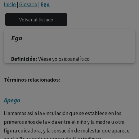
con ejercicio profesional. La información técnica de los
Inicio
|
Glosario
|
Ego
fármacos se facilita a título meramente informativo,
siendo responsabilidad de los profesionales
facultados prescribir medicamentos y decidir, en cada
caso concreto, el tratamiento más adecuado a las
Ego
necesidades del paciente.
Definición:
Véase yo psicoanalítico.
Términos relacionados:
Apego
Llamamos así a la vinculación que se establece en los
primeros años de la vida entre el niño y la madre u otra
figura cuidadora, y la sensación de malestar que aparece