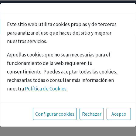
Este sitio web utiliza cookies propias y de terceros
para analizar el uso que haces del sitio y mejorar
nuestros servicios.
Aquellas cookies que no sean necesarias para el
funcionamiento de la web requieren tu
consentimiento. Puedes aceptar todas las cookies,
rechazarlas todas o consultar más información en
nuestra
Política de Cookies.
PUBLICIDAD
Toda la información incluida en la Página Web está
referida a productos del mercado español y, por
Configurar cookies
Rechazar
Acepto
tanto, dirigida a profesionales sanitarios legalmente
facultados para prescribir o dispensar medicamentos