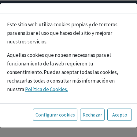
Este sitio web utiliza cookies propias y de terceros
para analizar el uso que haces del sitio y mejorar
nuestros servicios.
Aquellas cookies que no sean necesarias para el
funcionamiento de la web requieren tu
consentimiento. Puedes aceptar todas las cookies,
rechazarlas todas o consultar más información en
nuestra
Política de Cookies.
PUBLICIDAD
Toda la información incluida en la Página Web está
referida a productos del mercado español y, por
Configurar cookies
Rechazar
Acepto
tanto, dirigida a profesionales sanitarios legalmente
facultados para prescribir o dispensar medicamentos