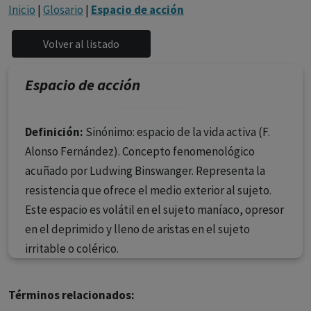
con ejercicio profesional. La información técnica de los
Inicio
|
Glosario
|
Espacio de acción
fármacos se facilita a título meramente informativo,
siendo responsabilidad de los profesionales
facultados prescribir medicamentos y decidir, en cada
caso concreto, el tratamiento más adecuado a las
Espacio de acción
necesidades del paciente.
Definición:
Sinónimo: espacio de la vida activa (F.
Alonso Fernández). Concepto fenomenológico
acuñado por Ludwing Binswanger. Representa la
resistencia que ofrece el medio exterior al sujeto.
Este espacio es volátil en el sujeto maníaco, opresor
en el deprimido y lleno de aristas en el sujeto
irritable o colérico.
Términos relacionados: