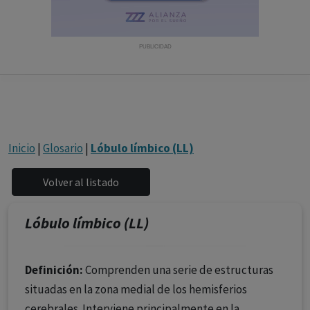
con ejercicio profesional. La información técnica de los
fármacos se facilita a título meramente informativo,
siendo responsabilidad de los profesionales
PUBLICIDAD
facultados prescribir medicamentos y decidir, en cada
caso concreto, el tratamiento más adecuado a las
necesidades del paciente.
Inicio
|
Glosario
|
Lóbulo límbico (LL)
Lóbulo límbico (LL)
Definición:
Comprenden una serie de estructuras
situadas en la zona medial de los hemisferios
cerebrales. Interviene principalmente en la