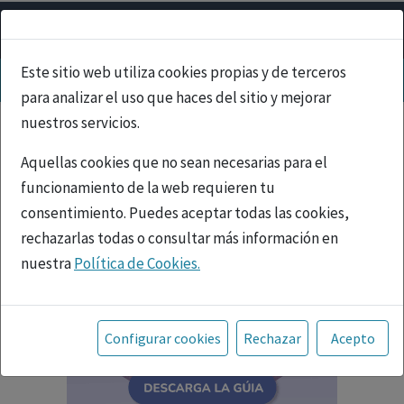
Este sitio web utiliza cookies propias y de terceros
para analizar el uso que haces del sitio y mejorar
nuestros servicios.
Aquellas cookies que no sean necesarias para el
funcionamiento de la web requieren tu
consentimiento. Puedes aceptar todas las cookies,
rechazarlas todas o consultar más información en
nuestra
Política de Cookies.
Toda la información incluida en la Página Web está
referida a productos del mercado español y, por
Configurar cookies
Rechazar
Acepto
tanto, dirigida a profesionales sanitarios legalmente
facultados para prescribir o dispensar medicamentos