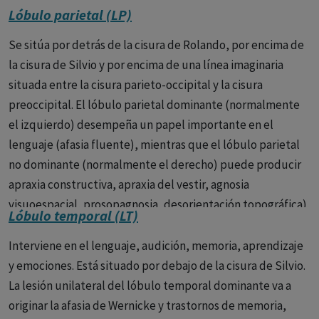
en el control de impulsos (hambre, sed, sueño y
Lóbulo parietal (LP)
sexualidad), en el control de afectos y en la atención; y c)
El sistema medial-frontal, cuya lesión causa acinesia y
Se sitúa por detrás de la cisura de Rolando, por encima de
mutismo.
la cisura de Silvio y por encima de una línea imaginaria
situada entre la cisura parieto-occipital y la cisura
preoccipital. El lóbulo parietal dominante (normalmente
el izquierdo) desempeña un papel importante en el
lenguaje (afasia fluente), mientras que el lóbulo parietal
no dominante (normalmente el derecho) puede producir
apraxia constructiva, apraxia del vestir, agnosia
visuoespacial, prosopagnosia, desorientación topográfica).
Lóbulo temporal (LT)
El síndrome de Gerstman también se puede deber a
lesiones del lóbulo parietal dominante.
Interviene en el lenguaje, audición, memoria, aprendizaje
y emociones. Está situado por debajo de la cisura de Silvio.
La lesión unilateral del lóbulo temporal dominante va a
originar la afasia de Wernicke y trastornos de memoria,