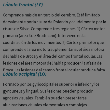
Lóbulo frontal (LF)
Comprende más de un tercio del cerebro. Está limitado
dorsalmente porla cisura de Rolando y caudalmente por la
cisura de Silvio. Comprende tres regiones: 1) Córtex motor
primario (área 4 de Brodmann). Interviene en la
coordinación de los movimientos. 2) Córtex premotor que
comprende el área motora suplementaria, el área motora
del habla de Broca y el área del campo frontal ocular. Las
lesiones del área motora del habla producen la afasia de
Broca. Las lesiones del campo frontal ocular produce falta
Lóbulo occipital (LO)
de coordinación oculomanual. 3) Cortex prefrontal. Es la
zona más anterior y la que más nos interesa. Comprende a
Formado por los gyrioccipitales superior e inferior y los
su vez otras tres regiones: a) sistema prefrontal
gyricuneus y lingual. Sus lesiones pueden producir
dorsolateral, implicado en la función ejecutiva y en la
agnosias visuales. También pueden presentarse
memoria del trabajo; b) sistema orbitofrontal, implicado
alucinaciones visuales elementales o complejas.