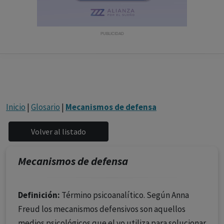
con ejercicio profesional. La información técnica de los
fármacos se facilita a título meramente informativo,
siendo responsabilidad de los profesionales
PUBLICIDAD
facultados prescribir medicamentos y decidir, en cada
caso concreto, el tratamiento más adecuado a las
necesidades del paciente.
Inicio
|
Glosario
|
Mecanismos de defensa
Mecanismos de defensa
Definición:
Término psicoanalítico. Según Anna
Freud los mecanismos defensivos son aquellos
medios psicológicos que el yo utiliza para solucionar