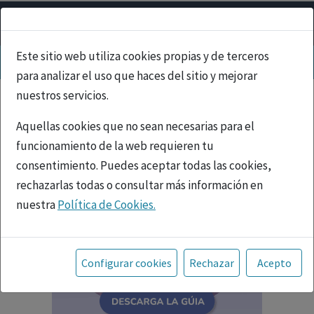
Este sitio web utiliza cookies propias y de terceros
para analizar el uso que haces del sitio y mejorar
nuestros servicios.
Aquellas cookies que no sean necesarias para el
funcionamiento de la web requieren tu
consentimiento. Puedes aceptar todas las cookies,
rechazarlas todas o consultar más información en
nuestra
Política de Cookies.
Toda la información incluida en la Página Web está
referida a productos del mercado español y, por
Configurar cookies
Rechazar
Acepto
tanto, dirigida a profesionales sanitarios legalmente
facultados para prescribir o dispensar medicamentos