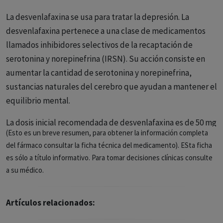
La desvenlafaxina se usa para tratar la depresión. La
desvenlafaxina pertenece a una clase de medicamentos
llamados inhibidores selectivos de la recaptación de
serotonina y norepinefrina (IRSN). Su acción consiste en
aumentar la cantidad de serotonina y norepinefrina,
sustancias naturales del cerebro que ayudan a mantener el
equilibrio mental.
La dosis inicial recomendada de desvenlafaxina es de 50 mg
(Esto es un breve resumen, para obtener la información completa
administrada una vez al día, con o sin alimentos. El margen
del fármaco consultar la ficha técnica del medicamento). ESta ficha
de dosis terapéuticas es de 50 a 200 mg una vez al día. Los
es sólo a título informativo. Para tomar decisiones clínicas consulte
incrementos de dosis sólo deben realizarse tras evaluación
a su médico.
clínica y no deben superar los 200 mg. La presentación de la
desvenlafaxina es en tableta de liberación prolongada
Artículos relacionados:
(acción prolongada) para administrarla por vía oral.
Las tabletas se deben de tragar enteras con suficiente