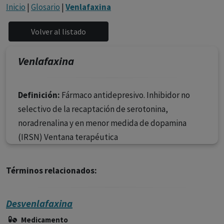
con ejercicio profesional. La información técnica de los
Inicio
|
Glosario
|
Venlafaxina
fármacos se facilita a título meramente informativo,
siendo responsabilidad de los profesionales
facultados prescribir medicamentos y decidir, en cada
caso concreto, el tratamiento más adecuado a las
Venlafaxina
necesidades del paciente.
Definición:
Fármaco antidepresivo. Inhibidor no
selectivo de la recaptación de serotonina,
noradrenalina y en menor medida de dopamina
(IRSN) Ventana terapéutica
Términos relacionados:
Desvenlafaxina
Medicamento