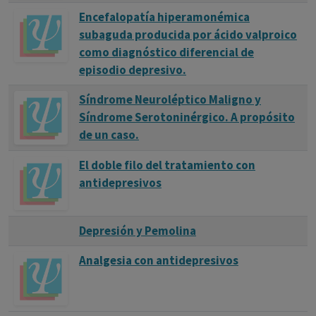
disolverlos.
Encefalopatía hiperamonémica
subaguda producida por ácido valproico
como diagnóstico diferencial de
La desvenlafaxina controla la depresión, pero no la cura. en
episodio depresivo.
ocasiones se debe de tomar varias semanas antes de sentir
Síndrome Neuroléptico Maligno y
el beneficio completo de la desvenlafaxina. Se ha de
Síndrome Serotoninérgico. A propósito
continuar tomando la desvenlafaxina incluso si el paciente
de un caso.
esta bien
El doble filo del tratamiento con
Algunos consejos para el paciente:
antidepresivos
- No deje de tomar desvenlafaxina sin hablar con su
médico. Es probable que su médico disminuya su dosis
Depresión y Pemolina
gradualmente.
Analgesia con antidepresivos
- Si deja de tomar desvenlafaxina de forma repentina,
puede experimentar síntomas de abstinencia como