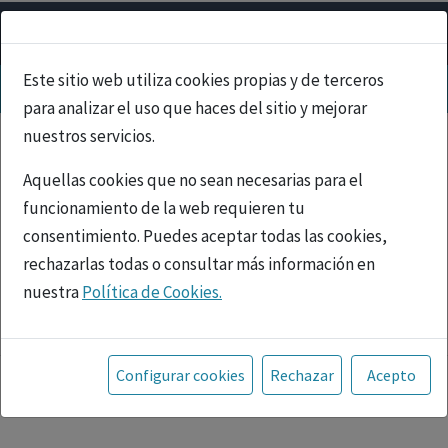
Este sitio web utiliza cookies propias y de terceros
para analizar el uso que haces del sitio y mejorar
nuestros servicios.
Aquellas cookies que no sean necesarias para el
funcionamiento de la web requieren tu
consentimiento. Puedes aceptar todas las cookies,
rechazarlas todas o consultar más información en
nuestra
Política de Cookies.
PUBLICIDAD
Toda la información incluida en la Página Web está
referida a productos del mercado español y, por
Configurar cookies
Rechazar
Acepto
tanto, dirigida a profesionales sanitarios legalmente
facultados para prescribir o dispensar medicamentos