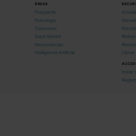
ÁREAS
RECUR
Psiquiatría
Actual
Psicología
Glosar
Trastornos
Psicof
Salud Mental
Bibliop
Neurociencias
Revist
Inteligencia Artificial
Libros
ACCES
Iniciar
Regist