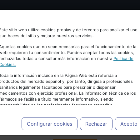
Bienvenid@ a psiquiatria.com
tría
Psicología
Neurociencia
Bienestar
Congreso
Este sitio web utiliza cookies propias y de terceros para analizar el uso
que haces del sitio y mejorar nuestros servicios.
scribe tu Email
Aquellas cookies que no sean necesarias para el funcionamiento de la
web requieren tu consentimiento. Puedes aceptar todas las cookies,
rechazarlas todas o consultar más información en nuestra
Política de
ccede o regístrate con tu email.
Cookies.
Toda la información incluida en la Página Web está referida a
productos del mercado español y, por tanto, dirigida a profesionales
sanitarios legalmente facultados para prescribir o dispensar
Cancelar
medicamentos con ejercicio profesional. La información técnica de los
PUBLICIDAD
fármacos se facilita a título meramente informativo, siendo
responsabilidad de los profesionales facultados prescribir
medicamentos y decidir, en cada caso concreto, el tratamiento más
adecuado a las necesidades del paciente.
Configurar cookies
Rechazar
Acepto