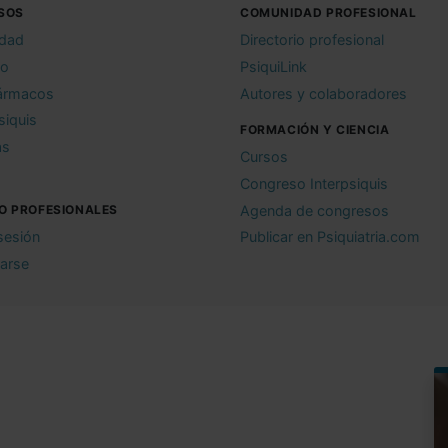
SOS
COMUNIDAD PROFESIONAL
idad
Directorio profesional
io
PsiquiLink
ármacos
Autores y colaboradores
siquis
FORMACIÓN Y CIENCIA
as
Cursos
Congreso Interpsiquis
O PROFESIONALES
Agenda de congresos
 sesión
Publicar en Psiquiatria.com
rarse