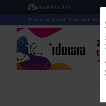
psiquiatria.com
IA en Salud Mental
Actualidad
Psiquia
E
A