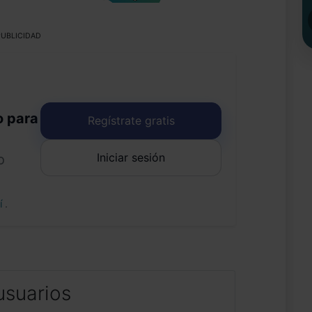
UBLICIDAD
o para
Regístrate gratis
Iniciar sesión
o
uí
.
usuarios