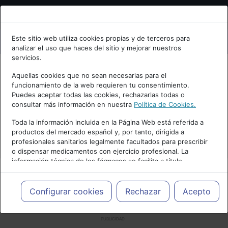
Bienvenid@ a psiquiatria.com
Este sitio web utiliza cookies propias y de terceros para
analizar el uso que haces del sitio y mejorar nuestros
Escribe tu Email
servicios.
Aquellas cookies que no sean necesarias para el
funcionamiento de la web requieren tu consentimiento.
Accede o regístrate con tu email.
Puedes aceptar todas las cookies, rechazarlas todas o
consultar más información en nuestra
Política de Cookies.
Toda la información incluida en la Página Web está referida a
productos del mercado español y, por tanto, dirigida a
Cancelar
profesionales sanitarios legalmente facultados para prescribir
o dispensar medicamentos con ejercicio profesional. La
información técnica de los fármacos se facilita a título
meramente informativo, siendo responsabilidad de los
profesionales facultados prescribir medicamentos y decidir, en
cada caso concreto, el tratamiento más adecuado a las
Configurar cookies
Rechazar
Acepto
necesidades del paciente.
PUBLICIDAD