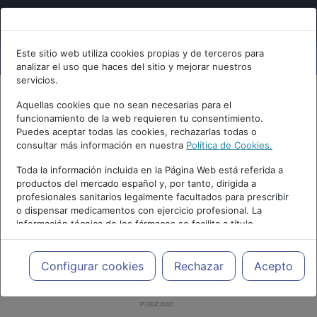
Este sitio web utiliza cookies propias y de terceros para
analizar el uso que haces del sitio y mejorar nuestros
servicios.
Aquellas cookies que no sean necesarias para el
funcionamiento de la web requieren tu consentimiento.
Puedes aceptar todas las cookies, rechazarlas todas o
consultar más información en nuestra
Política de Cookies.
Toda la información incluida en la Página Web está referida a
productos del mercado español y, por tanto, dirigida a
profesionales sanitarios legalmente facultados para prescribir
o dispensar medicamentos con ejercicio profesional. La
información técnica de los fármacos se facilita a título
meramente informativo, siendo responsabilidad de los
profesionales facultados prescribir medicamentos y decidir, en
cada caso concreto, el tratamiento más adecuado a las
Configurar cookies
Rechazar
Acepto
necesidades del paciente.
PUBLICIDAD