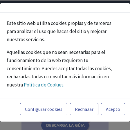
Este sitio web utiliza cookies propias y de terceros
para analizar el uso que haces del sitio y mejorar
nuestros servicios.
Aquellas cookies que no sean necesarias para el
funcionamiento de la web requieren tu
consentimiento. Puedes aceptar todas las cookies,
rechazarlas todas o consultar más información en
nuestra
Política de Cookies.
Toda la información incluida en la Página Web está
referida a productos del mercado español y, por
Configurar cookies
Rechazar
Acepto
tanto, dirigida a profesionales sanitarios legalmente
facultados para prescribir o dispensar medicamentos