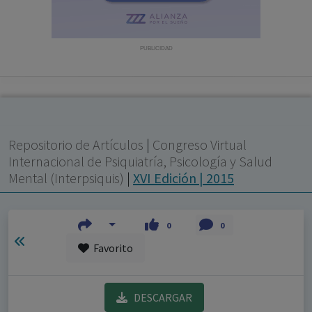
con ejercicio profesional. La información técnica de los
fármacos se facilita a título meramente informativo,
siendo responsabilidad de los profesionales
PUBLICIDAD
facultados prescribir medicamentos y decidir, en cada
caso concreto, el tratamiento más adecuado a las
necesidades del paciente.
Repositorio de Artículos
|
Congreso Virtual
Internacional de Psiquiatría, Psicología y Salud
Mental (Interpsiquis)
|
XVI Edición | 2015
0
0
Favorito
DESCARGAR