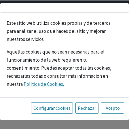
Este sitio web utiliza cookies propias y de terceros
para analizar el uso que haces del sitio y mejorar
nuestros servicios.
Aquellas cookies que no sean necesarias para el
funcionamiento de la web requieren tu
consentimiento. Puedes aceptar todas las cookies,
rechazarlas todas o consultar más información en
nuestra
Política de Cookies.
PUBLICIDAD
Toda la información incluida en la Página Web está
referida a productos del mercado español y, por
Configurar cookies
Rechazar
Acepto
tanto, dirigida a profesionales sanitarios legalmente
facultados para prescribir o dispensar medicamentos