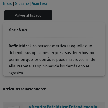
con ejercicio profesional. La información técnica de los
Inicio
|
Glosario
|
Asertiva
fármacos se facilita a título meramente informativo,
siendo responsabilidad de los profesionales
facultados prescribir medicamentos y decidir, en cada
caso concreto, el tratamiento más adecuado a las
Asertiva
necesidades del paciente.
Definición:
Una persona asertiva es aquella que
defiende sus opiniones, expresa sus derechos, no
permiten que los demás se puedan aprovechar de
ella, respeta las opiniones de los demás y no es
agresiva.
Artículos relacionados:
La Mentira Patológica: Entendiendo la