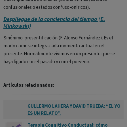
nuestros pensamientos, emociones y percepciones. La
confusionales o estados confuso-oníricos).
claridad y organización de este "escenario" pueden variar,
Despliegue de la conciencia del tiempo (E.
lo que explica las diferencias en la experiencia consciente
Minkowski)
entre individuos y en diferentes estados de la mente.
Sinónimo: presentificación (F. Alonso Fernández). Es el
4. Cualidades básicas de la conciencia:
Además de las
modo como se integra cada momento actual en el
diferentes definiciones y perspectivas, la conciencia se
presente. Normalmente vivimos en un presente que se
caracteriza por tres cualidades básicas:
haya ligado con el pasado y con el porvenir.
Grado de claridad o luminosidad:
Esta cualidad refleja la
capacidad de ser consciente de los contenidos mentales.
Artículos relacionados:
Varía desde la máxima claridad en la vigilia hasta el mínimo
en estados como el coma.
Amplitud del campo:
Se refiere a la cantidad de
GULLERMO LAHERA Y DAVID TRUEBA: “EL YO
ES UN RELATO”.
contenidos mentales que pueden ser atendidos
simultáneamente. La amplitud puede ser amplia,
Terapia Cognitivo Conductual: cómo