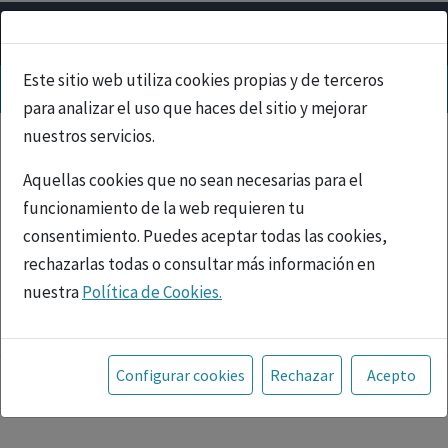
Este sitio web utiliza cookies propias y de terceros
para analizar el uso que haces del sitio y mejorar
nuestros servicios.
Aquellas cookies que no sean necesarias para el
funcionamiento de la web requieren tu
consentimiento. Puedes aceptar todas las cookies,
rechazarlas todas o consultar más información en
nuestra
Política de Cookies.
PUBLICIDAD
Toda la información incluida en la Página Web está
referida a productos del mercado español y, por
Configurar cookies
Rechazar
Acepto
tanto, dirigida a profesionales sanitarios legalmente
facultados para prescribir o dispensar medicamentos