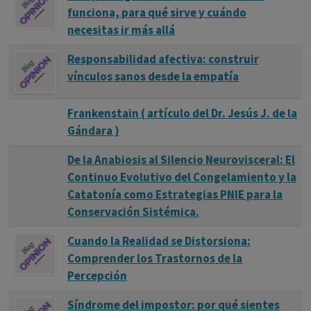
permitiendo abarcar diversos aspectos de la experiencia, o
funciona, para qué sirve y cuándo
estrecha, centrándose en un rango limitado de estímulos o
necesitas ir más allá
ideas.
Responsabilidad afectiva: construir
Ordenación de los contenidos:
Indica cómo los
vínculos sanos desde la empatía
elementos dentro de la conciencia están organizados y
Frankenstain ( artículo del Dr. Jesús J. de la
conectados. En una conciencia normal, estos contenidos
Gándara )
están estructurados de manera coherente, permitiendo
un flujo ordenado de pensamientos y percepciones. Sin
De la Anabiosis al Silencio Neurovisceral: El
embargo, en ciertas condiciones, como los estados
Continuo Evolutivo del Congelamiento y la
crepusculares, esta organización puede desintegrarse,
Catatonía como Estrategias PNIE para la
dando lugar a una experiencia consciente fragmentada o
Conservación Sistémica.
desorganizada.
Cuando la Realidad se Distorsiona:
Comprender los Trastornos de la
Conclusiones:
Las diversas definiciones, perspectivas y
Percepción
cualidades de la conciencia resaltan su naturaleza
compleja y multifacética. La exploración y el estudio de la
Síndrome del impostor: por qué sientes