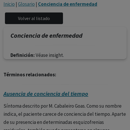
con ejercicio profesional. La información técnica de los
Inicio
|
Glosario
|
Conciencia de enfermedad
fármacos se facilita a título meramente informativo,
siendo responsabilidad de los profesionales
facultados prescribir medicamentos y decidir, en cada
caso concreto, el tratamiento más adecuado a las
Conciencia de enfermedad
necesidades del paciente.
Definición:
Véase insight.
Términos relacionados:
Ausencia de conciencia del tiempo
Síntoma descrito por M. Cabaleiro Goas. Como su nombre
indica, el paciente carece de conciencia del tiempo. Aparte
de su presencia en determinadas esquizofrenias