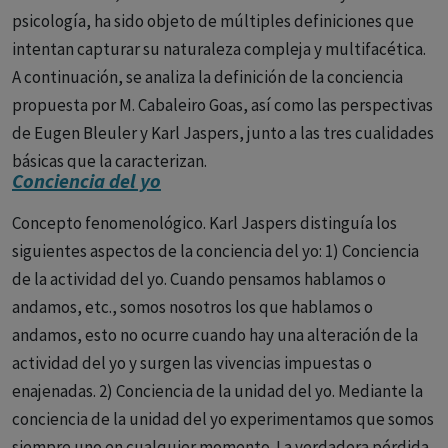
psicología, ha sido objeto de múltiples definiciones que
intentan capturar su naturaleza compleja y multifacética.
A continuación, se analiza la definición de la conciencia
propuesta por M. Cabaleiro Goas, así como las perspectivas
de Eugen Bleuler y Karl Jaspers, junto a las tres cualidades
básicas que la caracterizan.
Conciencia del yo
1. Definición de M. Cabaleiro Goas:
Cabaleiro Goas define
Concepto fenomenológico. Karl Jaspers distinguía los
la conciencia como la capacidad de percibir tanto el
siguientes aspectos de la conciencia del yo: 1) Conciencia
entorno externo como las sensaciones internas del cuerpo
de la actividad del yo. Cuando pensamos hablamos o
y el psiquismo. Esta definición enfatiza dos aspectos
andamos, etc., somos nosotros los que hablamos o
fundamentales:
andamos, esto no ocurre cuando hay una alteración de la
Autoconsciencia:
La capacidad de ser consciente de uno
actividad del yo y surgen las vivencias impuestas o
mismo, incluyendo las propias emociones, pensamientos y
enajenadas. 2) Conciencia de la unidad del yo. Mediante la
sensaciones.
conciencia de la unidad del yo experimentamos que somos
siempre uno en cualquier momento. La verdadera pérdida