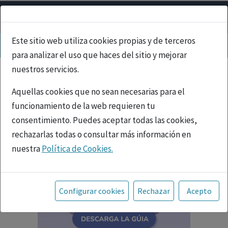
Este sitio web utiliza cookies propias y de terceros
para analizar el uso que haces del sitio y mejorar
nuestros servicios.
Aquellas cookies que no sean necesarias para el
funcionamiento de la web requieren tu
consentimiento. Puedes aceptar todas las cookies,
rechazarlas todas o consultar más información en
nuestra
Política de Cookies.
Toda la información incluida en la Página Web está
referida a productos del mercado español y, por
Configurar cookies
Rechazar
Acepto
tanto, dirigida a profesionales sanitarios legalmente
facultados para prescribir o dispensar medicamentos