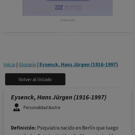
con ejercicio profesional. La información técnica de los
fármacos se facilita a título meramente informativo,
siendo responsabilidad de los profesionales
PUBLICIDAD
facultados prescribir medicamentos y decidir, en cada
caso concreto, el tratamiento más adecuado a las
necesidades del paciente.
Inicio
|
Glosario
|
Eysenck, Hans Jürgen (1916-1997)
Eysenck, Hans Jürgen (1916-1997)
Personalidad ilustre
Definición:
Psiquiatra nacido en Berlín que luego