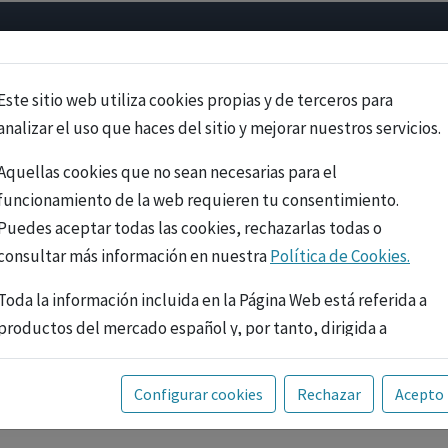
Psicología
Neurociencia
Bienestar
Congreso
Cursos
Este sitio web utiliza cookies propias y de terceros para
analizar el uso que haces del sitio y mejorar nuestros servicios.
Aquellas cookies que no sean necesarias para el
funcionamiento de la web requieren tu consentimiento.
Puedes aceptar todas las cookies, rechazarlas todas o
consultar más información en nuestra
Política de Cookies.
Toda la información incluida en la Página Web está referida a
productos del mercado español y, por tanto, dirigida a
profesionales sanitarios legalmente facultados para
prescribir o dispensar medicamentos con ejercicio
PUBLICIDAD
Configurar cookies
Rechazar
Acepto
profesional. La información técnica de los fármacos se facilita
a título meramente informativo, siendo responsabilidad de