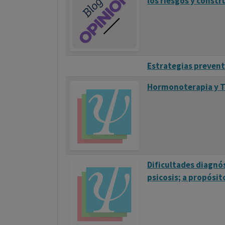
los riesgos y constr
Estrategias prevent
Hormonoterapia y T
Dificultades diagnó
psicosis; a propósit