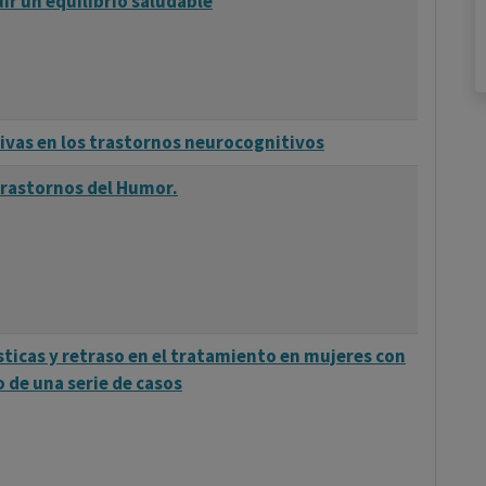
uir un equilibrio saludable
ivas en los trastornos neurocognitivos
rastornos del Humor.
sticas y retraso en el tratamiento en mujeres con
o de una serie de casos