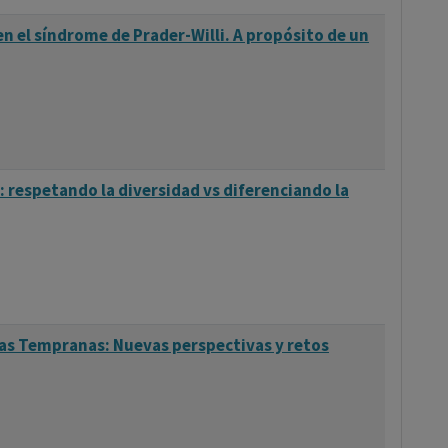
n el síndrome de Prader-Willi. A propósito de un
: respetando la diversidad vs diferenciando la
as Tempranas: Nuevas perspectivas y retos