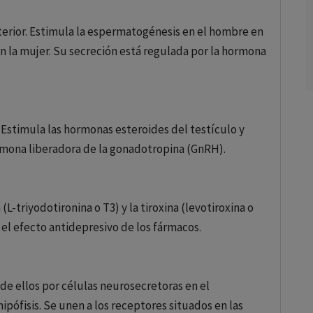
terior. Estimula la espermatogénesis en el hombre en
en la mujer. Su secreción está regulada por la hormona
 Estimula las hormonas esteroides del testículo y
ormona liberadora de la gonadotropina (GnRH).
(L-triyodotironina o T3) y la tiroxina (levotiroxina o
r el efecto antidepresivo de los fármacos.
e ellos por células neurosecretoras en el
ipófisis. Se unen a los receptores situados en las