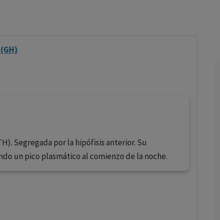
los profesionales facultados prescribir medicamentos y
decidir, en cada caso concreto, el tratamiento más adecuado
a las necesidades del paciente.
 (GH)
). Segregada por la hipófisis anterior. Su
zando un pico plasmático al comienzo de la noche.