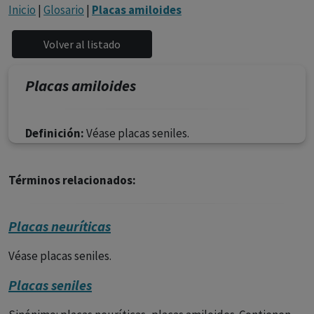
con ejercicio profesional. La información técnica de los
Inicio
|
Glosario
|
Placas amiloides
fármacos se facilita a título meramente informativo,
siendo responsabilidad de los profesionales
facultados prescribir medicamentos y decidir, en cada
caso concreto, el tratamiento más adecuado a las
Placas amiloides
necesidades del paciente.
Definición:
Véase placas seniles.
Términos relacionados:
Placas neuríticas
Véase placas seniles.
Placas seniles