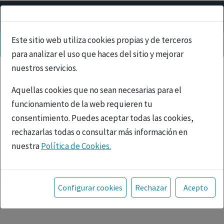
Este sitio web utiliza cookies propias y de terceros
para analizar el uso que haces del sitio y mejorar
nuestros servicios.
Aquellas cookies que no sean necesarias para el
funcionamiento de la web requieren tu
consentimiento. Puedes aceptar todas las cookies,
rechazarlas todas o consultar más información en
nuestra
Política de Cookies.
PUBLICIDAD
Toda la información incluida en la Página Web está
referida a productos del mercado español y, por
Configurar cookies
Rechazar
Acepto
tanto, dirigida a profesionales sanitarios legalmente
facultados para prescribir o dispensar medicamentos