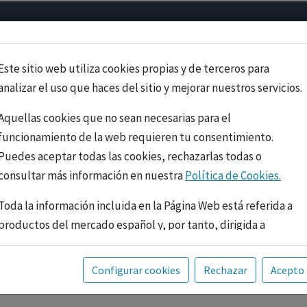
Psicología
Neurociencia
Bienestar
Congreso
Cursos
Este sitio web utiliza cookies propias y de terceros para
analizar el uso que haces del sitio y mejorar nuestros servicios.
Aquellas cookies que no sean necesarias para el
funcionamiento de la web requieren tu consentimiento.
Puedes aceptar todas las cookies, rechazarlas todas o
consultar más información en nuestra
Política de Cookies.
Toda la información incluida en la Página Web está referida a
productos del mercado español y, por tanto, dirigida a
profesionales sanitarios legalmente facultados para
prescribir o dispensar medicamentos con ejercicio
PUBLICIDAD
Configurar cookies
Rechazar
Acepto
profesional. La información técnica de los fármacos se facilita
a título meramente informativo, siendo responsabilidad de