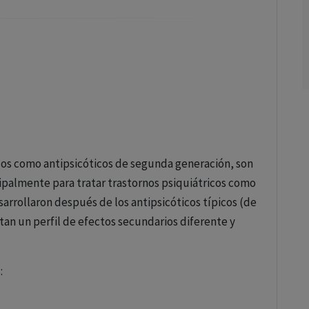
dos como antipsicóticos de segunda generación, son
ipalmente para tratar trastornos psiquiátricos como
esarrollaron después de los antipsicóticos típicos (de
an un perfil de efectos secundarios diferente y
:
atípicos funcionan principalmente bloqueando los