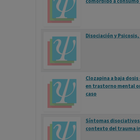
comórbido a consumo 
Disociación y Psicosis,
Clozapina a baja dosi
en trastorno mental o
caso
Síntomas disociativos 
contexto del trauma in