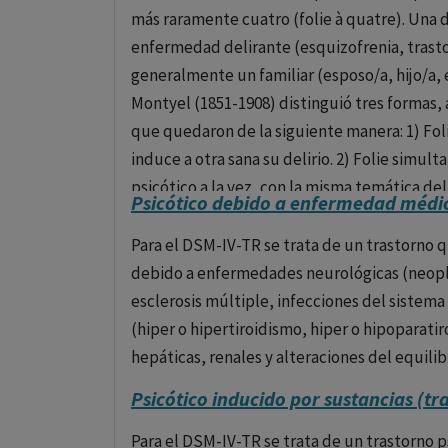
más raramente cuatro (folie à quatre). Una 
Olanzapina
: Eficaz para la esquizofrenia y 
enfermedad delirante (esquizofrenia, trastor
generalmente un familiar (esposo/a, hijo/a, e
Quetiapina
: Usada para tratar la esquizofre
Montyel (1851-1908) distinguió tres formas, 
tratamiento adyuvante para la depresión ma
que quedaron de la siguiente manera: 1) Fol
Aripiprazol
: Conocido por tener un perfil ún
induce a otra sana su delirio. 2) Folie simu
receptores de dopamina, utilizado para la es
psicótico a la vez, con la misma temática del
Psicótico debido a enfermedad médic
socialmente. 3) Folie comuniquée. Los deliri
Clozapina
: Considerada el tratamiento de el
resistencia inicial. 4) Folie induite. Un paci
Para el DSM-IV-TR se trata de un trastorno 
tratamiento, aunque requiere monitoreo reg
también delirante.
debido a enfermedades neurológicas (neopl
riesgo de agranulocitosis.
esclerosis múltiple, infecciones del sistem
Uso y monitoreo:
(hiper o hipertiroidismo, hiper o hipoparat
hepáticas, renales y alteraciones del equilib
El uso de antipsicóticos atípicos debe ser 
Psicótico inducido por sustancias (tr
salud debido a su potencial para causar efect
antipsicótico específico y la dosificación d
Para el DSM-IV-TR se trata de un trastorno p