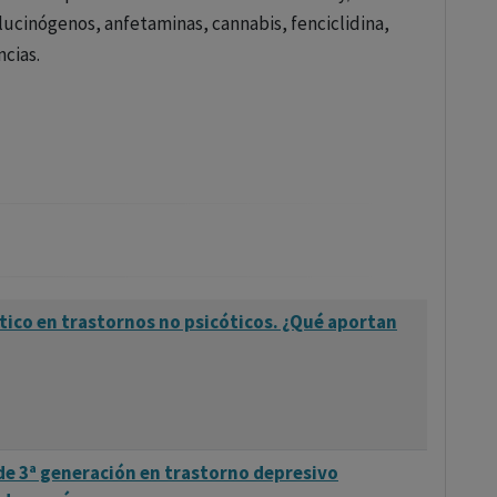
y la respuesta a tratamientos anteriores.
lucinógenos, anfetaminas, cannabis, fenciclidina,
ncias.
on herramientas esenciales en el tratamiento de
 en los síntomas con un perfil de efectos secundarios
cóticos de primera generación.
ico en trastornos no psicóticos. ¿Qué aportan
de 3ª generación en trastorno depresivo