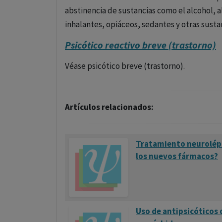
paciente, su perfil de efectos secundarios, 
abstinencia de sustancias como el alcohol, a
inhalantes, opiáceos, sedantes y otras susta
En conclusión, los antipsicóticos atípicos s
trastornos psiquiátricos, ofreciendo mejoras
Psicótico reactivo breve (trastorno)
generalmente más manejable que los antipsi
Véase psicótico breve (trastorno).
Artículos relacionados:
Tratamiento neurolépt
los nuevos fármacos?
Uso de antipsicóticos 