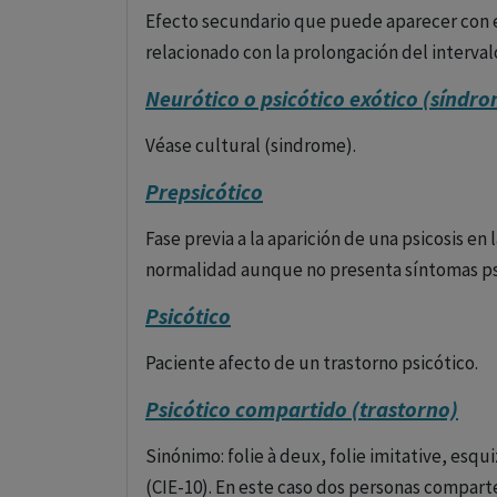
receptores de dopamina D2 y los receptores
Efecto secundario que puede aparecer con el
dopaminérgicos y serotoninérgicos es lo que d
relacionado con la prolongación del interval
que actúan predominantemente sobre los r
Neurótico o psicótico exótico (síndr
Eficacia
: Estos medicamentos son eficaces p
Véase cultural (sindrome).
esquizofrenia (como alucinaciones y deliri
Prepsicótico
afectivo y aislamiento social). Además, se h
mejorar el funcionamiento cognitivo y el es
Fase previa a la aparición de una psicosis e
normalidad aunque no presenta síntomas ps
Efectos secundarios
: Los antipsicóticos a
efectos secundarios extrapiramidales, como
Psicótico
los antipsicóticos típicos. Sin embargo, pu
Paciente afecto de un trastorno psicótico.
y dislipidemia.
Psicótico compartido (trastorno)
Ejemplos de antipsicóticos atípicos:
Sinónimo: folie à deux, folie imitative, esqu
Risperidona
: Usada para tratar esquizofreni
(CIE-10). En este caso dos personas comparten
autismo.