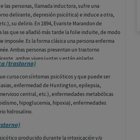
de las personas, llamada inductora, sufre una
episodios maníacos o mixtos en el trastorno bipolar.
no delirante, depresión psicótica) e induce a otra,
tc.), su delirio. En 1894, Evariste Marandon de
nia, el trastorno bipolar y, en dosis más bajas, como
a las que se añadió más tarde la folie induite, de modo
yor.
ie imposée. Es la forma clásica una persona enferma
ico que incluye actividad parcial agonista en los
ltanée. Ambas personas presentan un trastorno
quizofrenia y el trastorno bipolar.
irante, ambas viven juntas y están aisladas
a (trastorno)
os de una persona pasan a otra tras un periodo de
ección para la esquizofrenia resistente al
ente con un delirio induce su temática delirante a otro
que cursa con síntomas psicóticos y que puede ser
ular del recuento de glóbulos blancos debido al
asias, enfermedad de Huntington, epilepsia,
a nervioso central, etc.), enfermedades metabólicas
iroidismo, hipoglucemia, hipoxia), enfermedades
rio hidrosalino.
cuidadosamente monitoreado por un profesional de la
astorno)
os secundarios significativos. La elección del
eben ser personalizadas basadas en las necesidades del
sicótico producido durante la intoxicación y/o