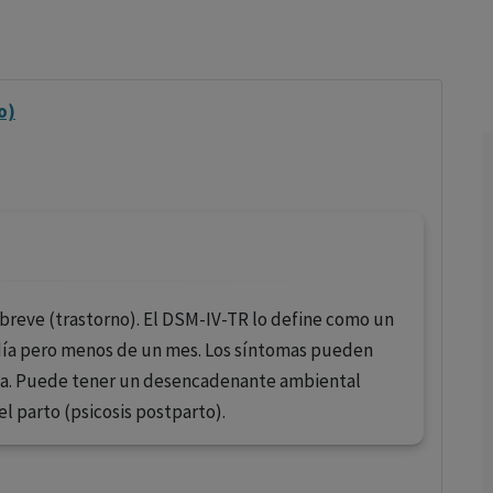
los profesionales facultados prescribir medicamentos y
decidir, en cada caso concreto, el tratamiento más adecuado
a las necesidades del paciente.
o)
 breve (trastorno). El DSM-IV-TR lo define como un
 día pero menos de un mes. Los síntomas pueden
enia. Puede tener un desencadenante ambiental
l parto (psicosis postparto).