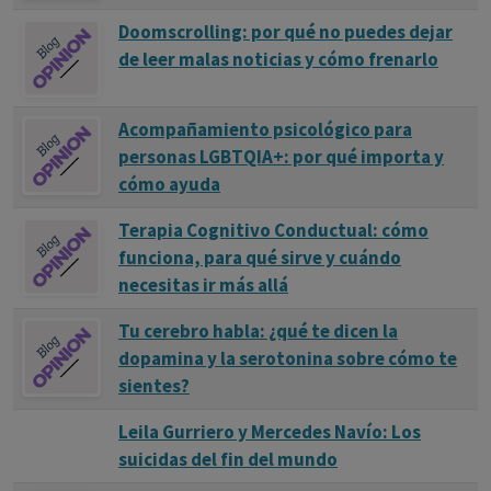
Doomscrolling: por qué no puedes dejar
de leer malas noticias y cómo frenarlo
Acompañamiento psicológico para
personas LGBTQIA+: por qué importa y
cómo ayuda
Terapia Cognitivo Conductual: cómo
funciona, para qué sirve y cuándo
necesitas ir más allá
Tu cerebro habla: ¿qué te dicen la
dopamina y la serotonina sobre cómo te
sientes?
Leila Gurriero y Mercedes Navío: Los
suicidas del fin del mundo