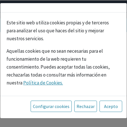
Este sitio web utiliza cookies propias y de terceros
para analizar el uso que haces del sitio y mejorar
nuestros servicios.
Aquellas cookies que no sean necesarias para el
funcionamiento de la web requieren tu
consentimiento. Puedes aceptar todas las cookies,
rechazarlas todas o consultar más información en
nuestra
Política de Cookies.
PUBLICIDAD
Toda la información incluida en la Página Web está
referida a productos del mercado español y, por
Configurar cookies
Rechazar
Acepto
tanto, dirigida a profesionales sanitarios legalmente
facultados para prescribir o dispensar medicamentos