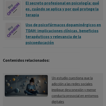
El secreto profesional en psicología: qué
es, cuándo se aplica y por qué protege la
terapia
Uso de psicofármacos dopaminérgicos en
TDAH: implicaciones clínicas, beneficios
terapéuticos y relevancia de la
psicoeducación
Contenidos relacionados:
Un estudio cuestiona que la
adicción a las redes sociales
implique desconexión y menor
conducta prosocial en entornos
digitales