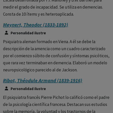
Escala desarrollada por F.I. Mahoney y D.W. Barthel para
medir el grado de incapacidad. Se utiliza en demencias.
Consta de 10 ítems y es heteroaplicada.
Meynert, Theodor (1833-1892)
Personalidad ilustre
Psiquiatra aleman formado en Viena. A él se debe la
descripción de la amencia como un cuadro caracterizado
por el comienzo súbito de confusión y síntomas psicóticos,
que rara vez terminaban en demencia. Elaboró un modelo
neuropsicológico parecido al de Jackson.
Ribot, Théodule Armand (1839-1916)
Personalidad ilustre
El psiquiatra francés Pierre Pichot lo calificó como el padre
de la psicología científica francesa. Destacan sus estudios
sobre la memoría, la voluntad y los trastornos de la