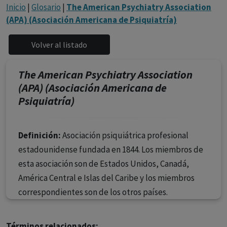
con ejercicio profesional. La información técnica de los
Inicio
|
Glosario
|
The American Psychiatry Association
fármacos se facilita a título meramente informativo,
(APA) (Asociación Americana de Psiquiatría)
siendo responsabilidad de los profesionales
facultados prescribir medicamentos y decidir, en cada
caso concreto, el tratamiento más adecuado a las
necesidades del paciente.
The American Psychiatry Association
(APA) (Asociación Americana de
Psiquiatría)
Definición:
Asociación psiquiátrica profesional
estadounidense fundada en 1844. Los miembros de
esta asociación son de Estados Unidos, Canadá,
América Central e Islas del Caribe y los miembros
correspondientes son de los otros países.
Términos relacionados: