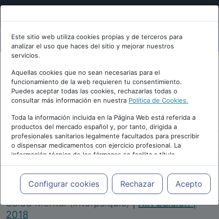
Este sitio web utiliza cookies propias y de terceros para
analizar el uso que haces del sitio y mejorar nuestros
servicios.
Aquellas cookies que no sean necesarias para el
funcionamiento de la web requieren tu consentimiento.
Puedes aceptar todas las cookies, rechazarlas todas o
consultar más información en nuestra
Política de Cookies.
PUBLICIDAD
Toda la información incluida en la Página Web está referida a
productos del mercado español y, por tanto, dirigida a
profesionales sanitarios legalmente facultados para prescribir
o dispensar medicamentos con ejercicio profesional. La
información técnica de los fármacos se facilita a título
meramente informativo, siendo responsabilidad de los
profesionales facultados prescribir medicamentos y decidir, en
Repositorio de Artículos
|
Congreso Virtual
cada caso concreto, el tratamiento más adecuado a las
Configurar cookies
Rechazar
Acepto
Internacional de Psiquiatría, Psicología y
necesidades del paciente.
Salud Mental (Interpsiquis)
|
XIX Edición |
2018