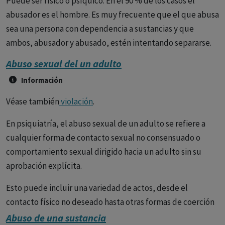
Puede ser físico o psíquico. En el 90 % de los casos el
abusador es el hombre. Es muy frecuente que el que abusa
sea una persona con dependencia a sustancias y que
ambos, abusador y abusado, estén intentando separarse.
Abuso sexual del un adulto
Información
Véase también
violación
.
En psiquiatría, el abuso sexual de un adulto se refiere a
cualquier forma de contacto sexual no consensuado o
comportamiento sexual dirigido hacia un adulto sin su
aprobación explícita.
Esto puede incluir una variedad de actos, desde el
contacto físico no deseado hasta otras formas de coerción
sexual, como la intimidación para realizar actos sexuales,
Abuso de una sustancia