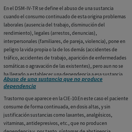
la explotación sexual o la violación.
En el DSM-IV-TR se define el abuso de una sustancia
El abuso sexual puede tener efectos devastadores y
cuando el consumo continuado de esta origina problemas
duraderos en la salud mental de la víctima, incluyendo:
laborales (ausencia del trabajo, disminución del
rendimiento), legales (arrestos, denuncias),
Trastorno de Estrés Postraumático (TEPT)
: Donde la
interpersonales (familiares, de pareja, violencia), pone en
persona puede experimentar flashbacks, pesadillas y
peligro la vida propia o la de los demás (accidentes de
ansiedad severa relacionados con el trauma.
tráfico, accidentes de trabajo, aparición de enfermedades
somáticas o agravación de las existentes), pero aun no se
Depresión
: Sentimientos de tristeza profunda,
ha llegado a establecer una dependencia a esa sustancia.
desesperanza y un estado de ánimo deprimido que
Abuso de una sustancia que no produce
persiste.
dependencia
Ansiedad
: Incluyendo trastornos de ansiedad
Trastorno que aparece en la CIE-10.En este caso el paciente
generalizada, ataques de pánico, y fobia social.
consume de forma continuada, en dosis altas, y sin
justificación sustancias como laxantes, analgésicos,
Desórdenes de la Conducta Alimentaria
: Como la
vitaminas, antidepresivos, etc., que no producen
anorexia o la bulimia, que pueden ser desencadenados o
dependencia y, por tanto, síntomas de abstinencia.