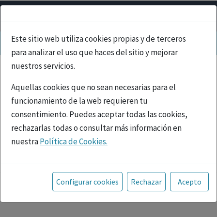
Este sitio web utiliza cookies propias y de terceros
para analizar el uso que haces del sitio y mejorar
nuestros servicios.
Aquellas cookies que no sean necesarias para el
funcionamiento de la web requieren tu
consentimiento. Puedes aceptar todas las cookies,
rechazarlas todas o consultar más información en
nuestra
Política de Cookies.
PUBLICIDAD
Toda la información incluida en la Página Web está
referida a productos del mercado español y, por
Configurar cookies
Rechazar
Acepto
tanto, dirigida a profesionales sanitarios legalmente
facultados para prescribir o dispensar medicamentos