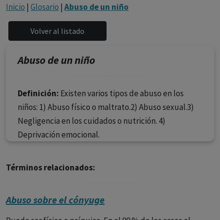
con ejercicio profesional. La información técnica de los
Inicio
|
Glosario
|
Abuso de un niño
fármacos se facilita a título meramente informativo,
siendo responsabilidad de los profesionales
facultados prescribir medicamentos y decidir, en cada
caso concreto, el tratamiento más adecuado a las
Abuso de un niño
necesidades del paciente.
Definición:
Existen varios tipos de abuso en los
niños: 1) Abuso físico o maltrato.2) Abuso sexual.3)
Negligencia en los cuidados o nutrición. 4)
Deprivación emocional.
Términos relacionados:
Abuso sobre el cónyuge