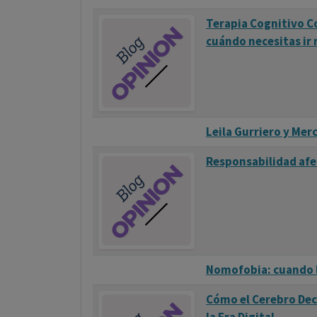
Terapia Cognitivo C
cuándo necesitas ir 
Leila Gurriero y Mer
Responsabilidad afe
Nomofobia: cuando l
Cómo el Cerebro Dec