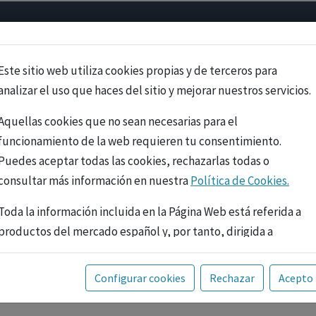
Psicología
Neurociencia
Bienestar
Congreso
Cursos
Este sitio web utiliza cookies propias y de terceros para
analizar el uso que haces del sitio y mejorar nuestros servicios.
Aquellas cookies que no sean necesarias para el
funcionamiento de la web requieren tu consentimiento.
Puedes aceptar todas las cookies, rechazarlas todas o
consultar más información en nuestra
Política de Cookies.
Toda la información incluida en la Página Web está referida a
productos del mercado español y, por tanto, dirigida a
profesionales sanitarios legalmente facultados para
prescribir o dispensar medicamentos con ejercicio
PUBLICIDAD
Configurar cookies
Rechazar
Acepto
profesional. La información técnica de los fármacos se facilita
a título meramente informativo, siendo responsabilidad de