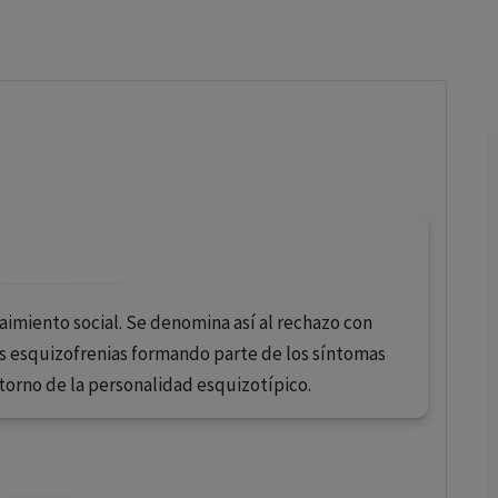
los profesionales facultados prescribir medicamentos y
decidir, en cada caso concreto, el tratamiento más adecuado
a las necesidades del paciente.
aimiento social. Se denomina así al rechazo con
as esquizofrenias formando parte de los síntomas
storno de la personalidad esquizotípico.