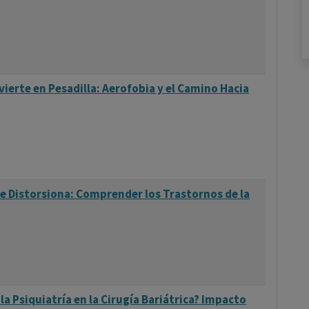
ierte en Pesadilla: Aerofobia y el Camino Hacia
se Distorsiona: Comprender los Trastornos de la
la Psiquiatría en la Cirugía Bariátrica? Impacto