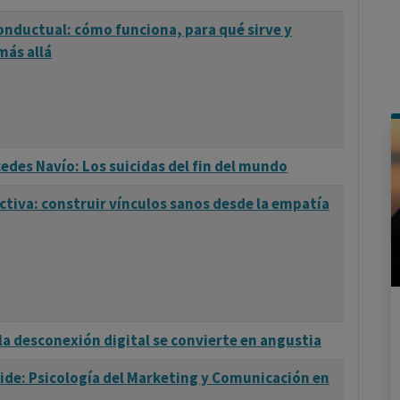
onductual: cómo funciona, para qué sirve y
más allá
cedes Navío: Los suicidas del fin del mundo
ctiva: construir vínculos sanos desde la empatía
a desconexión digital se convierte en angustia
ide: Psicología del Marketing y Comunicación en