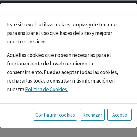
Este sitio web utiliza cookies propias y de terceros
para analizar el uso que haces del sitio y mejorar
nuestros servicios.
Aquellas cookies que no sean necesarias para el
funcionamiento de la web requieren tu
consentimiento. Puedes aceptar todas las cookies,
rechazarlas todas o consultar más información en
nuestra
Política de Cookies.
PUBLICIDAD
Toda la información incluida en la Página Web está
referida a productos del mercado español y, por
Configurar cookies
Rechazar
Acepto
tanto, dirigida a profesionales sanitarios legalmente
facultados para prescribir o dispensar medicamentos