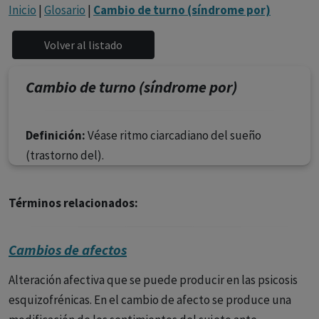
con ejercicio profesional. La información técnica de los
Inicio
|
Glosario
|
Cambio de turno (síndrome por)
fármacos se facilita a título meramente informativo,
siendo responsabilidad de los profesionales
facultados prescribir medicamentos y decidir, en cada
caso concreto, el tratamiento más adecuado a las
Cambio de turno (síndrome por)
necesidades del paciente.
Definición:
Véase ritmo ciarcadiano del sueño
(trastorno del).
Términos relacionados:
Cambios de afectos
Alteración afectiva que se puede producir en las psicosis
esquizofrénicas. En el cambio de afecto se produce una