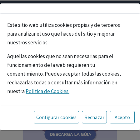
Este sitio web utiliza cookies propias y de terceros
para analizar el uso que haces del sitio y mejorar
nuestros servicios.
Aquellas cookies que no sean necesarias para el
funcionamiento de la web requieren tu
consentimiento. Puedes aceptar todas las cookies,
rechazarlas todas o consultar más información en
nuestra
Política de Cookies.
Toda la información incluida en la Página Web está
referida a productos del mercado español y, por
Configurar cookies
Rechazar
Acepto
tanto, dirigida a profesionales sanitarios legalmente
facultados para prescribir o dispensar medicamentos