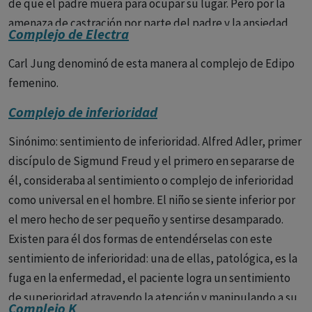
de que el padre muera para ocupar su lugar. Pero por la
amenaza de castración por parte del padre y la ansiedad
Complejo de Electra
que ella despierta, el niño renuncia al amor edípico a la
madre, se identifica entonces con el padre e incorpora a su
Carl Jung denominó de esta manera al complejo de Edipo
propio interior las prohibiciones de este, entrando en el
femenino.
periodo de latencia. En la niña las cosas ocurren de manera
Complejo de inferioridad
distinta. Cuando la niña descubre que su clítoris es inferior
al correspondiente órgano masculino, el pene, desarrolla
Sinónimo: sentimiento de inferioridad. Alfred Adler, primer
entonces un sentimiento de pérdida y una envidia del
discípulo de Sigmund Freud y el primero en separarse de
pene. La madre que había sido antes objeto de su amor
él, consideraba al sentimiento o complejo de inferioridad
pasa a ser odiada, le hace responsable de esta pérdida. La
como universal en el hombre. El niño se siente inferior por
niña se vuelve hacia el padre con la esperanza de que este
el mero hecho de ser pequeño y sentirse desamparado.
le dé un pene o un niño como sustitución del pene. La
Existen para él dos formas de entendérselas con este
amenaza que más tarde pesa sobre la niña y que le hace
sentimiento de inferioridad: una de ellas, patológica, es la
renunciar al padre como objeto amoroso, no es el temor a
fuga en la enfermedad, el paciente logra un sentimiento
la castración, sino más bien a la pérdida del amor de su
de superioridad atrayendo la atención y manipulando a su
Complejo K