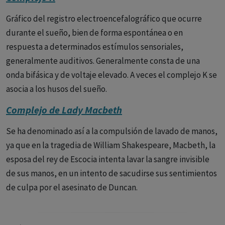
padre y también de su madre.
entorno; en la otra, no patológica, el sentimiento de
superioridad se logra mediante una lucha más abierta por
Gráfico del registro electroencefalográfico que ocurre
el poder.
durante el sueño, bien de forma espontánea o en
respuesta a determinados estímulos sensoriales,
generalmente auditivos. Generalmente consta de una
onda bifásica y de voltaje elevado. A veces el complejo K se
asocia a los husos del sueño.
Complejo de Lady Macbeth
Se ha denominado así a la compulsión de lavado de manos,
ya que en la tragedia de William Shakespeare, Macbeth, la
esposa del rey de Escocia intenta lavar la sangre invisible
de sus manos, en un intento de sacudirse sus sentimientos
de culpa por el asesinato de Duncan.