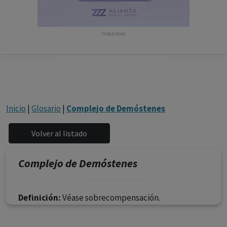
con ejercicio profesional. La información técnica de los
fármacos se facilita a título meramente informativo,
siendo responsabilidad de los profesionales
PUBLICIDAD
facultados prescribir medicamentos y decidir, en cada
caso concreto, el tratamiento más adecuado a las
necesidades del paciente.
Inicio
|
Glosario
|
Complejo de Demóstenes
Complejo de Demóstenes
Definición:
Véase sobrecompensación.