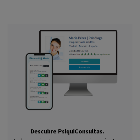
Descubre PsiquiConsultas.