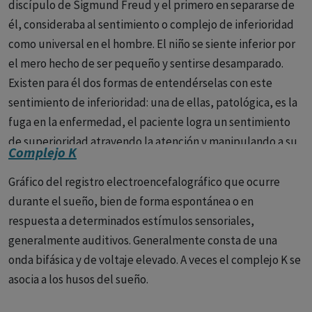
entonces un sentimiento de pérdida y una envidia del
discípulo de Sigmund Freud y el primero en separarse de
pene. La madre que había sido antes objeto de su amor
él, consideraba al sentimiento o complejo de inferioridad
pasa a ser odiada, le hace responsable de esta pérdida. La
como universal en el hombre. El niño se siente inferior por
niña se vuelve hacia el padre con la esperanza de que este
el mero hecho de ser pequeño y sentirse desamparado.
le dé un pene o un niño como sustitución del pene. La
Existen para él dos formas de entendérselas con este
amenaza que más tarde pesa sobre la niña y que le hace
sentimiento de inferioridad: una de ellas, patológica, es la
renunciar al padre como objeto amoroso, no es el temor a
fuga en la enfermedad, el paciente logra un sentimiento
la castración, sino más bien a la pérdida del amor de su
de superioridad atrayendo la atención y manipulando a su
Complejo K
padre y también de su madre.
entorno; en la otra, no patológica, el sentimiento de
superioridad se logra mediante una lucha más abierta por
Gráfico del registro electroencefalográfico que ocurre
el poder.
durante el sueño, bien de forma espontánea o en
respuesta a determinados estímulos sensoriales,
generalmente auditivos. Generalmente consta de una
onda bifásica y de voltaje elevado. A veces el complejo K se
asocia a los husos del sueño.