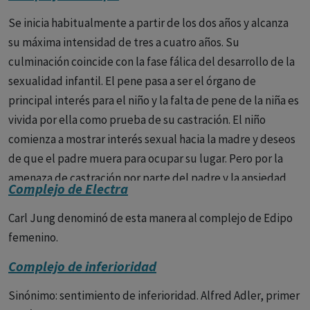
Se inicia habitualmente a partir de los dos años y alcanza
su máxima intensidad de tres a cuatro años. Su
culminación coincide con la fase fálica del desarrollo de la
sexualidad infantil. El pene pasa a ser el órgano de
principal interés para el niño y la falta de pene de la niña es
vivida por ella como prueba de su castración. El niño
comienza a mostrar interés sexual hacia la madre y deseos
de que el padre muera para ocupar su lugar. Pero por la
amenaza de castración por parte del padre y la ansiedad
Complejo de Electra
que ella despierta, el niño renuncia al amor edípico a la
madre, se identifica entonces con el padre e incorpora a su
Carl Jung denominó de esta manera al complejo de Edipo
propio interior las prohibiciones de este, entrando en el
femenino.
periodo de latencia. En la niña las cosas ocurren de manera
Complejo de inferioridad
distinta. Cuando la niña descubre que su clítoris es inferior
al correspondiente órgano masculino, el pene, desarrolla
Sinónimo: sentimiento de inferioridad. Alfred Adler, primer