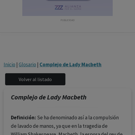
con ejercicio profesional. La información técnica de los
fármacos se facilita a título meramente informativo,
siendo responsabilidad de los profesionales
PUBLICIDAD
facultados prescribir medicamentos y decidir, en cada
caso concreto, el tratamiento más adecuado a las
necesidades del paciente.
Inicio
|
Glosario
|
Complejo de Lady Macbeth
Complejo de Lady Macbeth
Definición:
Se ha denominado así a la compulsión
de lavado de manos, ya que en la tragedia de
William Shakespeare, Macbeth, la esposa del rey de