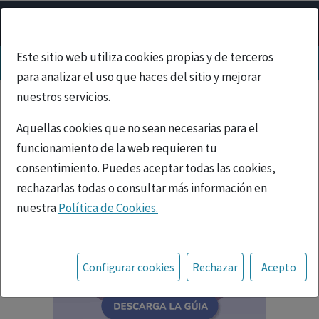
Este sitio web utiliza cookies propias y de terceros
para analizar el uso que haces del sitio y mejorar
nuestros servicios.
Aquellas cookies que no sean necesarias para el
funcionamiento de la web requieren tu
consentimiento. Puedes aceptar todas las cookies,
rechazarlas todas o consultar más información en
nuestra
Política de Cookies.
Toda la información incluida en la Página Web está
referida a productos del mercado español y, por
Configurar cookies
Rechazar
Acepto
tanto, dirigida a profesionales sanitarios legalmente
facultados para prescribir o dispensar medicamentos