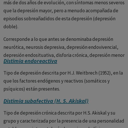
más de dos años de evolución, con síntomas menos severos
que la depresión mayor, pero a menudo acompañada de
episodios sobreañadidos de esta depresión (depresión
doble).
Corresponde a lo que antes se denominaba depresión
neurótica, neurosis depresiva, depresión endovivencial,
depresión endosituativa, disforia crónica, depresión menor
Distimia endoreactiva
crónica o depresión reactiva. El término trastorno distímico
fue introducido en el DSM-III.
Tipo de depresión descrita por H.J. Weitbrech (1952), en la
que los factores endógenos y reactivos (somáticos y
La distimia, ahora más comúnmente conocida como
psíquicos) están presentes.
trastorno depresivo persistente (TDP), es un tipo de
depresión crónica en la cual una persona experimenta un
Distimia subafectiva (H. S. Akiskal)
estado de ánimo deprimido y otros síntomas de la
Tipo de depresión crónica descrita por H.S. Akiskal y su
depresión por la mayoría del tiempo durante al menos dos
grupo y caracterizada por la presencia de una personalidad
años (en adultos) o un año (en niños y adolescentes). A