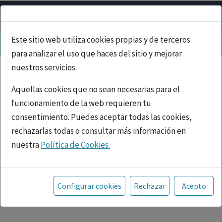
Este sitio web utiliza cookies propias y de terceros
para analizar el uso que haces del sitio y mejorar
nuestros servicios.
Aquellas cookies que no sean necesarias para el
funcionamiento de la web requieren tu
consentimiento. Puedes aceptar todas las cookies,
rechazarlas todas o consultar más información en
nuestra
Política de Cookies.
PUBLICIDAD
Toda la información incluida en la Página Web está
referida a productos del mercado español y, por
Configurar cookies
Rechazar
Acepto
tanto, dirigida a profesionales sanitarios legalmente
facultados para prescribir o dispensar medicamentos