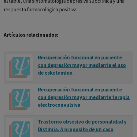
estable, una sintomatología depresiva subclínica y una
diferencia de la depresión mayor, donde los síntomas
respuesta farmacológica positiva.
pueden ser más severos pero tienden a ser episódicos y
pueden mejorar entre períodos, la distimia implica
síntomas menos severos pero constantes y de larga
Artículos relacionados:
duración que pueden afectar significativamente la calidad
de vida y el funcionamiento diario de una persona.
Recuperación funcional en paciente
Síntomas
con depresión mayor mediante el uso
de esketamina.
Los síntomas de la distimia incluyen:Estado de ánimo
deprimido la mayor parte del día, casi todos los días.Falta
Recuperación funcional en paciente
de interés en actividades diarias.Cambios en el apetito o el
con depresión mayor mediante terapia
peso.Problemas para dormir (insomnio o
electroconvulsiva
hipersomnia).Fatiga o falta de energía.Baja
autoestima.Dificultad para concentrarse o tomar
Trastorno obsesivo de personalidad y
decisiones.Sentimientos de desesperanza.Estos síntomas
Distimia. A proposito de un caso
son menos intensos que los de un episodio de depresión