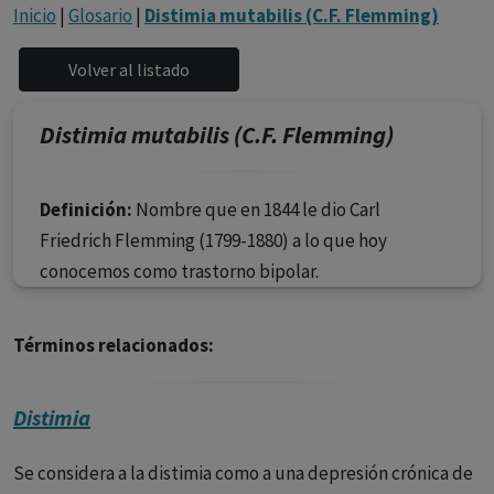
con ejercicio profesional. La información técnica de los
Inicio
|
Glosario
|
Distimia mutabilis (C.F. Flemming)
fármacos se facilita a título meramente informativo,
siendo responsabilidad de los profesionales
facultados prescribir medicamentos y decidir, en cada
caso concreto, el tratamiento más adecuado a las
Distimia mutabilis (C.F. Flemming)
necesidades del paciente.
Definición:
Nombre que en 1844 le dio Carl
Friedrich Flemming (1799-1880) a lo que hoy
conocemos como trastorno bipolar.
Términos relacionados:
Distimia
Se considera a la distimia como a una depresión crónica de