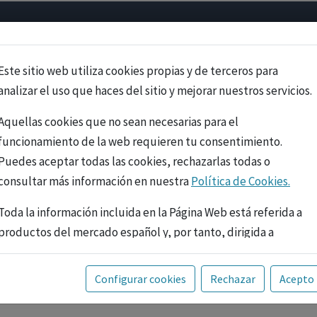
Psicología
Neurociencia
Bienestar
Congreso
Cursos
Este sitio web utiliza cookies propias y de terceros para
analizar el uso que haces del sitio y mejorar nuestros servicios.
Aquellas cookies que no sean necesarias para el
funcionamiento de la web requieren tu consentimiento.
Puedes aceptar todas las cookies, rechazarlas todas o
consultar más información en nuestra
Política de Cookies.
Toda la información incluida en la Página Web está referida a
productos del mercado español y, por tanto, dirigida a
profesionales sanitarios legalmente facultados para
prescribir o dispensar medicamentos con ejercicio
PUBLICIDAD
Configurar cookies
Rechazar
Acepto
profesional. La información técnica de los fármacos se facilita
a título meramente informativo, siendo responsabilidad de