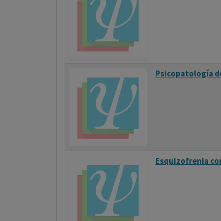
Psicopatología de
Esquizofrenia co