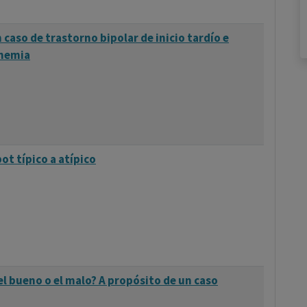
 caso de trastorno bipolar de inicio tardío e
nemia
t típico a atípico
el bueno o el malo? A propósito de un caso