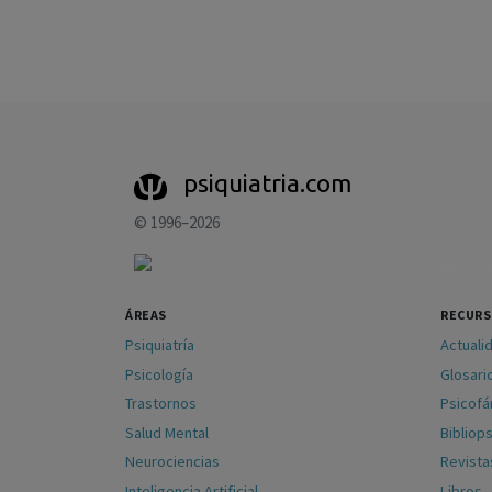
psiquiatria.com
© 1996–2026
ÁREAS
RECUR
Psiquiatría
Actuali
Psicología
Glosari
Trastornos
Psicof
Salud Mental
Bibliops
Neurociencias
Revista
Inteligencia Artificial
Libros