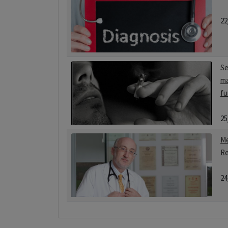
22
Se
ma
fu
25
Me
Re
24