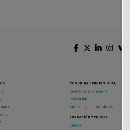
SOS
COMUNIDAD PROFESIONAL
dad
Directorio profesional
o
PsiquiLink
ármacos
Autores y colaboradores
iquis
FORMACIÓN Y CIENCIA
s
Cursos