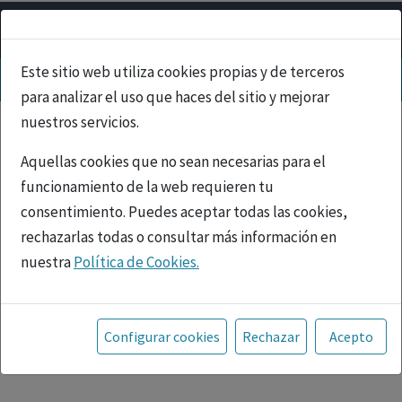
Este sitio web utiliza cookies propias y de terceros
para analizar el uso que haces del sitio y mejorar
nuestros servicios.
Aquellas cookies que no sean necesarias para el
funcionamiento de la web requieren tu
consentimiento. Puedes aceptar todas las cookies,
rechazarlas todas o consultar más información en
nuestra
Política de Cookies.
PUBLICIDAD
Toda la información incluida en la Página Web está
referida a productos del mercado español y, por
Configurar cookies
Rechazar
Acepto
tanto, dirigida a profesionales sanitarios legalmente
facultados para prescribir o dispensar medicamentos