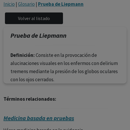
con ejercicio profesional. La información técnica de los
Inicio
|
Glosario
|
Prueba de Liepmann
fármacos se facilita a título meramente informativo,
siendo responsabilidad de los profesionales
facultados prescribir medicamentos y decidir, en cada
caso concreto, el tratamiento más adecuado a las
Prueba de Liepmann
necesidades del paciente.
Definición:
Consiste en la provocación de
alucinaciones visuales en los enfermos con delirium
tremens mediante la presión de los globos oculares
con los ojos cerrados.
Términos relacionados:
Medicina basada en pruebas