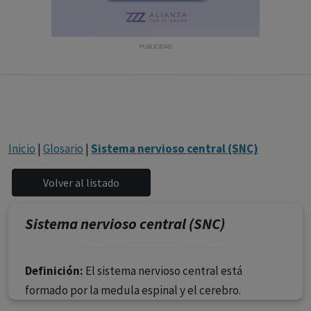
con ejercicio profesional. La información técnica de los
fármacos se facilita a título meramente informativo,
siendo responsabilidad de los profesionales
PUBLICIDAD
facultados prescribir medicamentos y decidir, en cada
caso concreto, el tratamiento más adecuado a las
necesidades del paciente.
Inicio
|
Glosario
|
Sistema nervioso central (SNC)
Sistema nervioso central (SNC)
Definición:
El sistema nervioso central está
formado por la medula espinal y el cerebro.