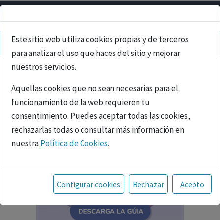
Este sitio web utiliza cookies propias y de terceros
para analizar el uso que haces del sitio y mejorar
nuestros servicios.
Aquellas cookies que no sean necesarias para el
funcionamiento de la web requieren tu
consentimiento. Puedes aceptar todas las cookies,
rechazarlas todas o consultar más información en
nuestra
Política de Cookies.
Toda la información incluida en la Página Web está
referida a productos del mercado español y, por
Configurar cookies
Rechazar
Acepto
tanto, dirigida a profesionales sanitarios legalmente
facultados para prescribir o dispensar medicamentos