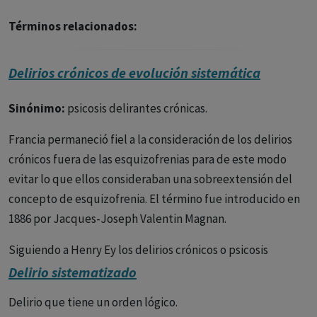
Términos relacionados:
Delirios crónicos de evolución sistemática
Sinónimo:
psicosis delirantes crónicas.
Francia permaneció fiel a la consideración de los delirios
crónicos fuera de las esquizofrenias para de este modo
evitar lo que ellos consideraban una sobreextensión del
concepto de esquizofrenia. El término fue introducido en
1886 por Jacques-Joseph Valentin Magnan.
Siguiendo a Henry Ey los delirios crónicos o psicosis
delirantes crónicas pueden ser divididos en:
Delirio sistematizado
1. Sin evolución deficitaria
Delirio que tiene un orden lógico.