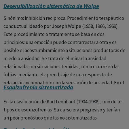
Desensibilización sistemática de Wolpe
-Psicosis delirantes sistematizadas (paranoias): delirios
pasionales (celotipico, erotomaníaco) y de interpretación
Sinónimo: inhibición reciproca. Procedimiento terapéutico
de Sérieux y Capgras, delirio sensitivo de relación de
conductual ideado por Joseph Wolpe (1958, 1966, 1969).
Kretschmer.
Este procedimiento o tratamiento se basa en dos
principios: una emoción puede contrarrestar a otra y es
-Psicosis alucinatorias crónicas. Viene caracterizada por la
posible el acostumbramiento a situaciones productoras de
abundancia de los fenómenos alucinatorios, fue por este
miedo o ansiedad. Se trata de eliminar la ansiedad
motivo llamada locura sensorial, paranoia alucinatoria y
relacionada con situaciones temidas, como ocurre en las
delirio alucinatorio crónico.
No va acompañada de un
fobias, mediante el aprendizaje de una respuesta de
deterioro de la personalidad.
relajación incompatible con la sensación de ansiedad. En el
Esquizofrenia sistematizada
-Psicosis fantásticas. Caracterizada por la presencia de un
procedimiento se le enseña al paciente a relajarse y se
delirio fantástico, paralógico, con predominio de la
establece una jerarquía de las situaciones temidas, de
En la clasificación de Karl Leonhard (1904-1988), uno de los
fabulación sobre las alucinaciones.
menos a más. Cada escena temida se presenta en la
tipos de esquizofrenias. Su curso era progresivo y tenían
imaginación unos segundos, mientras que el paciente esté
2. Con evolución deficitaria: Formas paranoides de la
un peor pronóstico que las no sistematizadas.
relajado. Se ha utilizado en las fobias simples y en el
esquizofrenia.