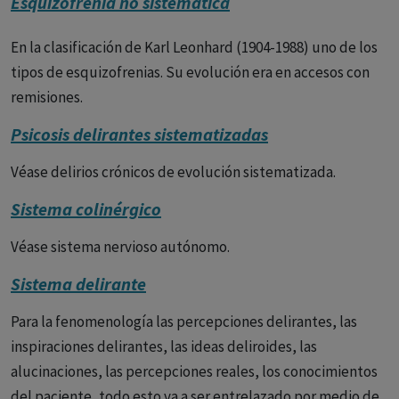
Esquizofrenia no sistemática
trastorno obsesivo-compulsivo.
En la clasificación de Karl Leonhard (1904-1988) uno de los
tipos de esquizofrenias. Su evolución era en accesos con
remisiones.
Psicosis delirantes sistematizadas
Véase delirios crónicos de evolución sistematizada.
Sistema colinérgico
Véase sistema nervioso autónomo.
Sistema delirante
Para la fenomenología las percepciones delirantes, las
inspiraciones delirantes, las ideas deliroides, las
alucinaciones, las percepciones reales, los conocimientos
del paciente, todo esto va a ser entrelazado por medio de