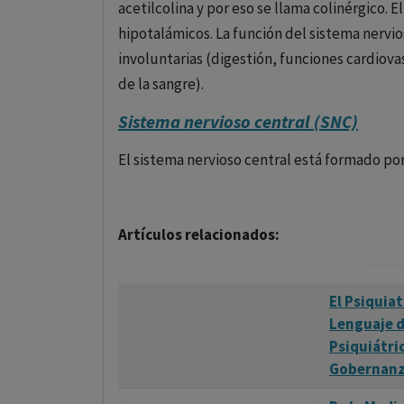
acetilcolina y por eso se llama colinérgico. E
hipotalámicos. La función del sistema nervi
involuntarias (digestión, funciones cardiov
de la sangre).
Sistema nervioso central (SNC)
El sistema nervioso central está formado por
Artículos relacionados:
El Psiquia
Lenguaje d
Psiquiátri
Gobernanza