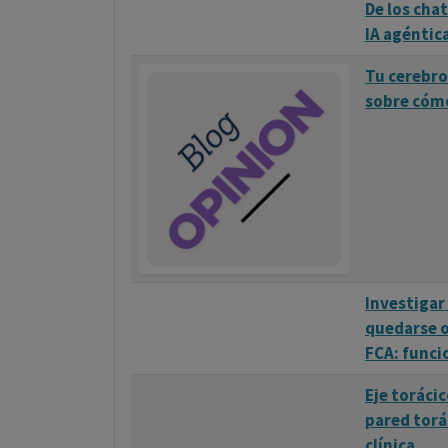
De los cha
IA agéntic
Tu cerebro
sobre cómo
Investigar 
quedarse o
FCA: funci
Eje toráci
pared torá
clínica