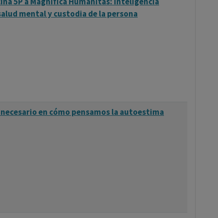
cina 5P a Magnifica Humanitas: inteligencia
 salud mental y custodia de la persona
 necesario en cómo pensamos la autoestima