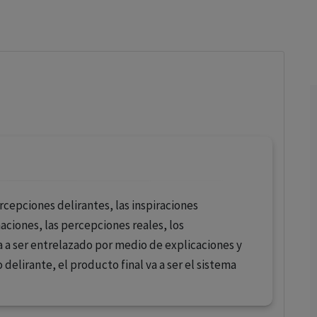
los profesionales facultados prescribir medicamentos y
decidir, en cada caso concreto, el tratamiento más adecuado
a las necesidades del paciente.
cepciones delirantes, las inspiraciones
inaciones, las percepciones reales, los
 a ser entrelazado por medio de explicaciones y
delirante, el producto final va a ser el sistema