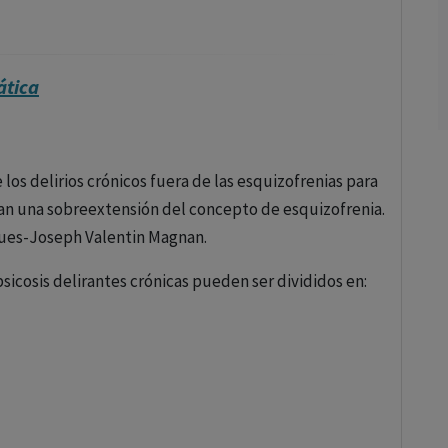
ática
 los delirios crónicos fuera de las esquizofrenias para
ban una sobreextensión del concepto de esquizofrenia.
ques-Joseph Valentin Magnan.
psicosis delirantes crónicas pueden ser divididos en:
s): delirios pasionales (celotipico, erotomaníaco) y
rio sensitivo de relación de Kretschmer.
cterizada por la abundancia de los fenómenos