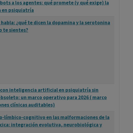
tbots a los agentes: qué promete (y qué exige) la
a en psiquiatría
 habla: ¿qué te dicen la dopamina y la serotonina
 te sientes?
con inteligencia artificial en psiquiatría sin
bsoleto: un marco operativo para 2026 ( marco
ones clínicas auditables)
co-límbico-cognitivo en las malformaciones de la
cica: integración evolutiva, neurobiológica y