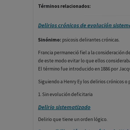
Términos relacionados:
Delirios crónicos de evolución sistem
Sinónimo:
psicosis delirantes crónicas.
Francia permaneció fiel a la consideración de
de este modo evitar lo que ellos considera
El término fue introducido en 1886 por Jac
Siguiendo a Henry Ey los delirios crónicos o 
1. Sin evolución deficitaria
Delirio sistematizado
-Psicosis delirantes sistematizadas (paranoia
de interpretación de Sérieux y Capgras, deli
Delirio que tiene un orden lógico.
-Psicosis alucinatorias crónicas. Viene cara