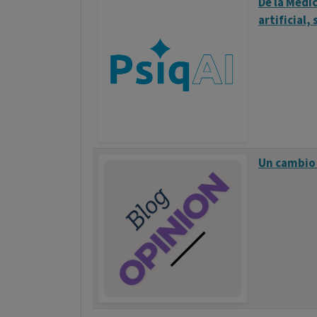
De la Medi
artificial,
Un cambio