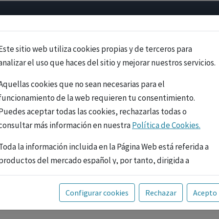
Psicología
Neurociencia
Bienestar
Congreso
Cursos
Este sitio web utiliza cookies propias y de terceros para
analizar el uso que haces del sitio y mejorar nuestros servicios.
Aquellas cookies que no sean necesarias para el
funcionamiento de la web requieren tu consentimiento.
Puedes aceptar todas las cookies, rechazarlas todas o
consultar más información en nuestra
Política de Cookies.
Toda la información incluida en la Página Web está referida a
productos del mercado español y, por tanto, dirigida a
profesionales sanitarios legalmente facultados para
prescribir o dispensar medicamentos con ejercicio
PUBLICIDAD
Configurar cookies
Rechazar
Acepto
profesional. La información técnica de los fármacos se facilita
a título meramente informativo, siendo responsabilidad de