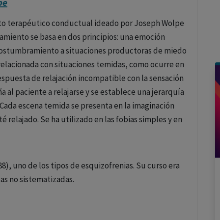
pe
ocura sensorial, paranoia alucinatoria y
delirio
nto terapéutico conductual ideado por Joseph Wolpe
un deterioro de la personalidad.
tamiento se basa en dos principios: una emoción
esencia de un delirio fantástico, paralógico, con
 acostumbramiento a situaciones productoras de miedo
aciones.
d relacionada con situaciones temidas, como ocurre en
espuesta de relajación incompatible con la sensación
es de la esquizofrenia.
a al paciente a relajarse y se establece una jerarquía
 Cada escena temida se presenta en la imaginación
 relajado. Se ha utilizado en las fobias simples y en
88), uno de los tipos de esquizofrenias. Su curso era
as no sistematizadas.