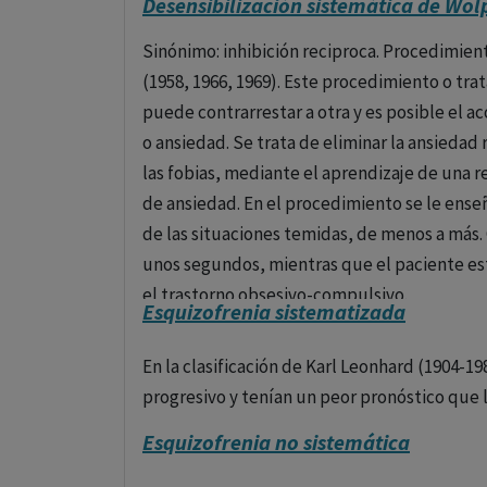
Desensibilización sistemática de Wol
alucinatorios, fue por este motivo llamada l
Sinónimo: inhibición reciproca. Procedimie
alucinatorio crónico.
No va acompañada de 
(1958, 1966, 1969). Este procedimiento o tra
-Psicosis fantásticas. Caracterizada por la pr
puede contrarrestar a otra y es posible el
predominio de la fabulación sobre las alucin
o ansiedad. Se trata de eliminar la ansieda
las fobias, mediante el aprendizaje de una r
2. Con evolución deficitaria: Formas paranoid
de ansiedad. En el procedimiento se le enseñ
de las situaciones temidas, de menos a más.
unos segundos, mientras que el paciente esté
el trastorno obsesivo-compulsivo.
Esquizofrenia sistematizada
En la clasificación de Karl Leonhard (1904-19
progresivo y tenían un peor pronóstico que l
Esquizofrenia no sistemática