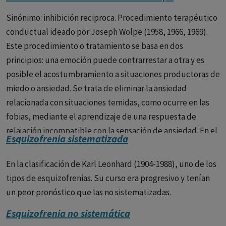
pasionales (celotipico, erotomaníaco) y de interpretación
Sinónimo: inhibición reciproca. Procedimiento terapéutico
de Sérieux y Capgras, delirio sensitivo de relación de
conductual ideado por Joseph Wolpe (1958, 1966, 1969).
Kretschmer.
Este procedimiento o tratamiento se basa en dos
principios: una emoción puede contrarrestar a otra y es
-Psicosis alucinatorias crónicas. Viene caracterizada por la
posible el acostumbramiento a situaciones productoras de
abundancia de los fenómenos alucinatorios, fue por este
miedo o ansiedad. Se trata de eliminar la ansiedad
motivo llamada locura sensorial, paranoia alucinatoria y
relacionada con situaciones temidas, como ocurre en las
delirio alucinatorio crónico.
No va acompañada de un
fobias, mediante el aprendizaje de una respuesta de
deterioro de la personalidad.
relajación incompatible con la sensación de ansiedad. En el
Esquizofrenia sistematizada
-Psicosis fantásticas. Caracterizada por la presencia de un
procedimiento se le enseña al paciente a relajarse y se
delirio fantástico, paralógico, con predominio de la
establece una jerarquía de las situaciones temidas, de
En la clasificación de Karl Leonhard (1904-1988), uno de los
fabulación sobre las alucinaciones.
menos a más. Cada escena temida se presenta en la
tipos de esquizofrenias. Su curso era progresivo y tenían
imaginación unos segundos, mientras que el paciente esté
2. Con evolución deficitaria: Formas paranoides de la
un peor pronóstico que las no sistematizadas.
relajado. Se ha utilizado en las fobias simples y en el
esquizofrenia.
Esquizofrenia no sistemática
trastorno obsesivo-compulsivo.