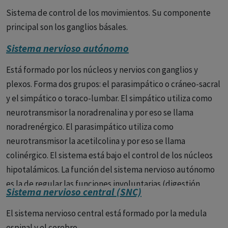
Sistema de control de los movimientos. Su componente
principal son los ganglios básales.
Sistema nervioso autónomo
Está formado por los núcleos y nervios con ganglios y
plexos. Forma dos grupos: el parasimpático o cráneo-sacral
y el simpático o toraco-lumbar. El simpático utiliza como
neurotransmisor la noradrenalina y por eso se llama
noradrenérgico. El parasimpático utiliza como
neurotransmisor la acetilcolina y por eso se llama
colinérgico. El sistema está bajo el control de los núcleos
hipotalámicos. La función del sistema nervioso autónomo
es la de regular las funciones involuntarias (digestión,
Sistema nervioso central (SNC)
funciones cardiovasculares, respiración, temperatura
corporal, química de la sangre).
El sistema nervioso central está formado por la medula
espinal y el cerebro.