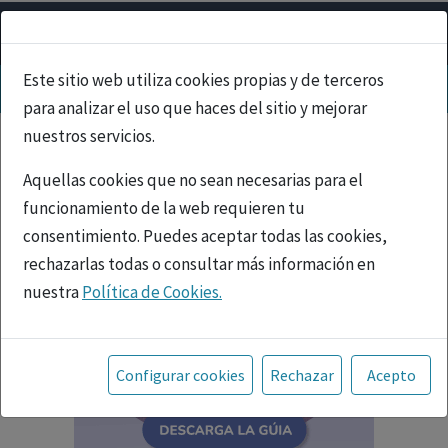
Este sitio web utiliza cookies propias y de terceros
para analizar el uso que haces del sitio y mejorar
nuestros servicios.
Aquellas cookies que no sean necesarias para el
funcionamiento de la web requieren tu
consentimiento. Puedes aceptar todas las cookies,
rechazarlas todas o consultar más información en
nuestra
Política de Cookies.
Toda la información incluida en la Página Web está
referida a productos del mercado español y, por
Configurar cookies
Rechazar
Acepto
tanto, dirigida a profesionales sanitarios legalmente
facultados para prescribir o dispensar medicamentos