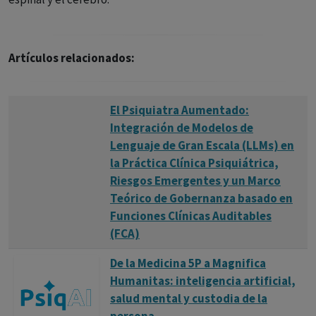
Artículos relacionados:
El Psiquiatra Aumentado:
Integración de Modelos de
Lenguaje de Gran Escala (LLMs) en
la Práctica Clínica Psiquiátrica,
Riesgos Emergentes y un Marco
Teórico de Gobernanza basado en
Funciones Clínicas Auditables
(FCA)
De la Medicina 5P a Magnifica
Humanitas: inteligencia artificial,
salud mental y custodia de la