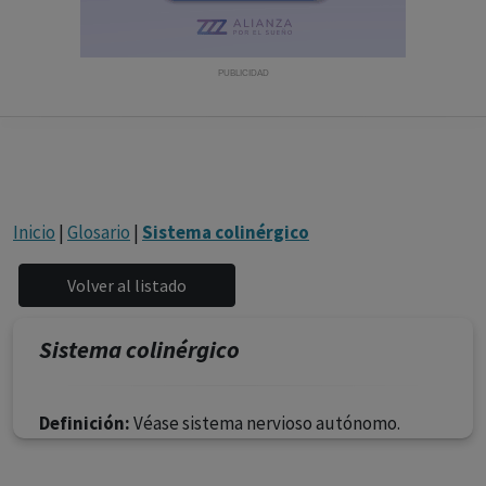
con ejercicio profesional. La información técnica de los
fármacos se facilita a título meramente informativo,
siendo responsabilidad de los profesionales
PUBLICIDAD
facultados prescribir medicamentos y decidir, en cada
caso concreto, el tratamiento más adecuado a las
necesidades del paciente.
Inicio
|
Glosario
|
Sistema colinérgico
Sistema colinérgico
Definición:
Véase sistema nervioso autónomo.