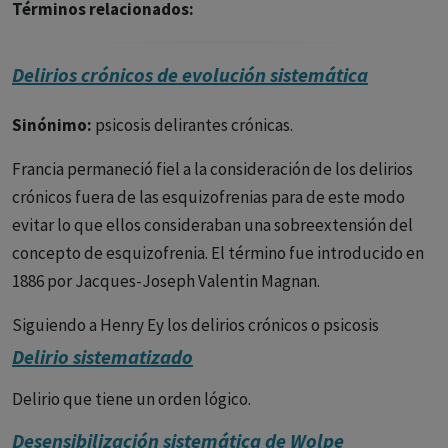
Términos relacionados:
Delirios crónicos de evolución sistemática
Sinónimo:
psicosis delirantes crónicas.
Francia permaneció fiel a la consideración de los delirios
crónicos fuera de las esquizofrenias para de este modo
evitar lo que ellos consideraban una sobreextensión del
concepto de esquizofrenia. El término fue introducido en
1886 por Jacques-Joseph Valentin Magnan.
Siguiendo a Henry Ey los delirios crónicos o psicosis
delirantes crónicas pueden ser divididos en:
Delirio sistematizado
1. Sin evolución deficitaria
Delirio que tiene un orden lógico.
Desensibilización sistemática de Wolpe
-Psicosis delirantes sistematizadas (paranoias): delirios